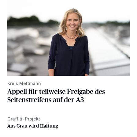
Appell für teilweise Freigabe des Seitenstreifens auf der A
Kreis Mettmann
Appell für teilweise Freigabe des
Seitenstreifens auf der A3
Graffiti-Projekt
Aus Grau wird Haltung
Aus Grau wird Haltung