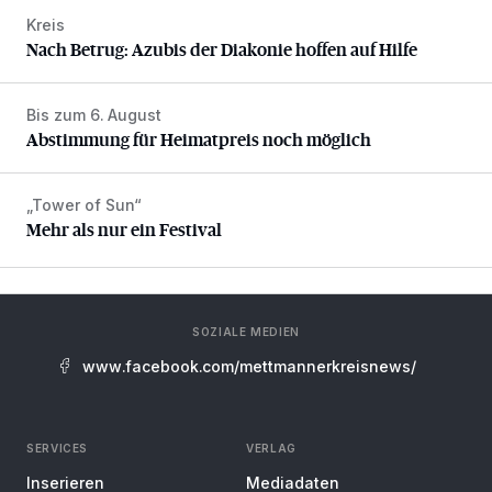
Kreis
Nach Betrug: Azubis der Diakonie hoffen auf Hilfe
Nach Betrug: Azubis der Diakonie hoffen auf Hilfe
Bis zum 6. August
Abstimmung für Heimatpreis noch möglich
Abstimmung für Heimatpreis noch möglich
„Tower of Sun“
Mehr als nur ein Festival
Mehr als nur ein Festival
SOZIALE MEDIEN
www.facebook.com/mettmannerkreisnews/
SERVICES
VERLAG
Inserieren
Mediadaten