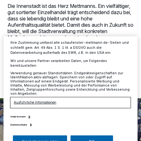
Zwecke. Wenn Tracker deaktiviert sind, sind manche Inhalte und
Die Innenstadt ist das Herz Mettmanns. Ein vielfältiger,
Anzeigen möglicherweise nicht mehr so relevant für Sie. Sie können
gut sortierter Einzelhandel trägt entscheidend dazu bei,
dieses Menü jederzeit wieder aufrufen, um Ihre Einstellungen zu
dass sie lebendig bleibt und eine hohe
ändern oder Ihre Einwilligung zu widerrufen, indem Sie auf den Link
Aufenthaltsqualität bietet. Damit dies auch in Zukunft so
Einstellungen oder Ablehnen am unteren Rand der Webseite klicken.
Ihre Einstellungen gelten innerhalb unseres Website. Weitere
bleibt, will die Stadtverwaltung mit konkreten
Informationen finden Sie in unserer Datenschutzerklärung.
Maßnahmen aktiv gegen Leerstand und
Ihre Zustimmung umfasst alle schaufenster-mettmann.de-Seiten und
Geschäftsschließungen vorgehen.
schließt gem. Art. 49 Abs. 1 S. 1 lit. a DSGVO auch die
Datenverarbeitung außerhalb des EWR, z.B. in den USA ein.
Wir und unsere Partner verarbeiten Daten, um Folgendes
bereitzustellen:
28.08.2025 , 12:10 Uhr
Eine Minute Lesezeit
Verwendung genauer Standortdaten. Endgeräteeigenschaften zur
Identifikation aktiv abfragen. Speichern von oder Zugriff auf
Informationen auf einem Endgerät. Personalisierte Werbung und
Inhalte, Messung von Werbeleistung und der Performance von
Inhalten, Zielgruppenforschung sowie Entwicklung und Verbesserung
von Angeboten.
Ausführliche Informationen
Impressum
Datenschutz