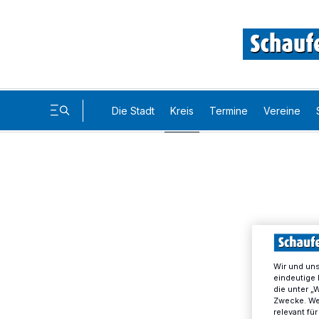
Die Stadt
Kreis
Termine
Vereine
Wir und un
eindeutige 
die unter „
Zwecke. Wen
relevant fü