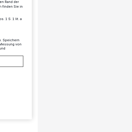
ren Rand der
 finden Sie in
 1 S. 1 lit. a
n. Speichern
, Messung von
 und