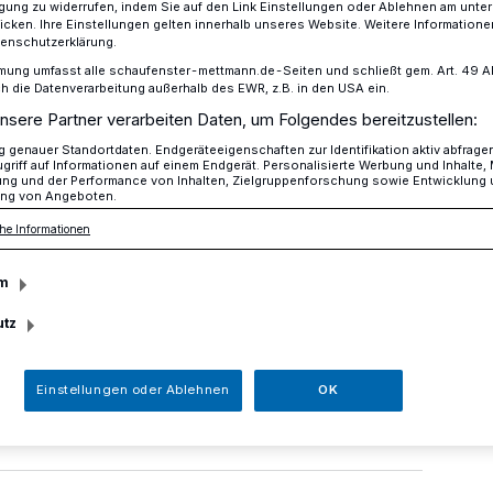
ligung zu widerrufen, indem Sie auf den Link Einstellungen oder Ablehnen am unte
icken. Ihre Einstellungen gelten innerhalb unseres Website. Weitere Informationen
tenschutzerklärung.
mung umfasst alle schaufenster-mettmann.de-Seiten und schließt gem. Art. 49 Abs.
 zu reisemedizinischer Vorsorge
die Datenverarbeitung außerhalb des EWR, z.B. in den USA ein.
nsere Partner verarbeiten Daten, um Folgendes bereitzustellen:
genauer Standortdaten. Endgeräteeigenschaften zur Identifikation aktiv abfrage
griff auf Informationen auf einem Endgerät. Personalisierte Werbung und Inhalte
medizinischer Vorsorge
ung und der Performance von Inhalten, Zielgruppenforschung sowie Entwicklung
ng von Angeboten.
t in den Urlaub
he Informationen
m
vorstehende Urlaubs- und damit auch
utz
sgesundheitsamt, sich rechtzeitig vor
, ob zum Schutz der Gesundheit besondere
d.
Einstellungen oder Ablehnen
OK