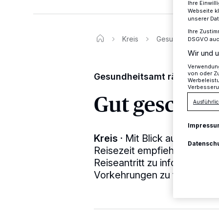
Ihre Einwil
Webseite kl
unserer Da
Ihre Zustim
Kreis
Gesundheitsamt rät
DSGVO auch 
Wir und u
Verwendung 
von oder Zu
Gesundheitsamt rät zu reise
Werbeleist
Verbesseru
Gut geschütz
Ausführlic
Impressu
Kreis
·
Mit Blick auf die be
Datensch
Reisezeit empfiehlt das Krei
Reiseantritt zu informieren
Vorkehrungen zu treffen sin