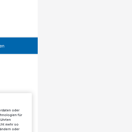
en
erdaten oder
chnologien für
führten
cht mehr so
 ändern oder