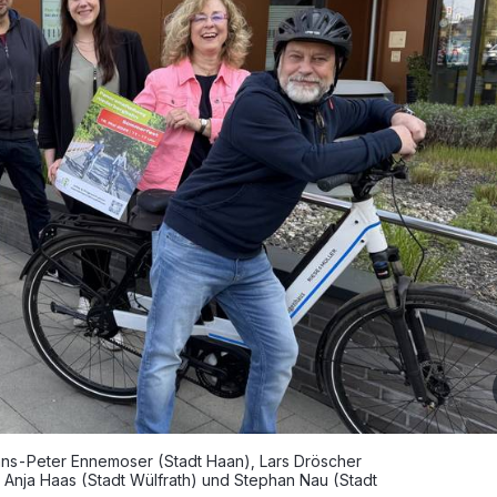
Hans-Peter Ennemoser (Stadt Haan), Lars Dröscher
, Anja Haas (Stadt Wülfrath) und Stephan Nau (Stadt