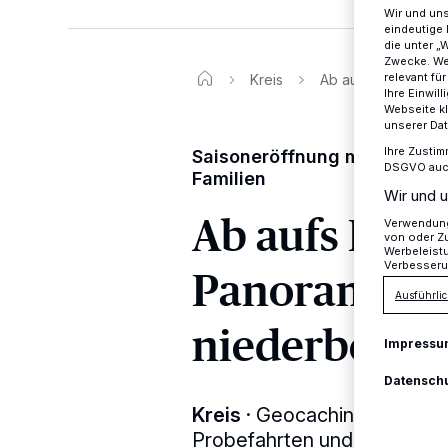
Wir und un
eindeutige 
die unter „
Zwecke. Wen
relevant fü
Kreis
Ab aufs Rad: Som
Ihre Einwil
Webseite kl
unserer Da
Ihre Zustim
Saisoneröffnung mit Themen
DSGVO auch 
Familien
Wir und u
Ab aufs Rad
Verwendung 
von oder Zu
Werbeleist
Verbesseru
PanoramaR
Ausführlic
niederbergb
Impressu
Datensch
Kreis
·
Geocaching-Sternfah
Probefahrten und Bühnenp