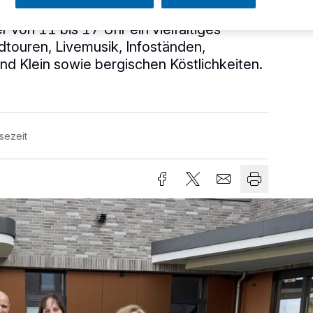
gbahn am 18. Mai erwartet die
von 11 bis 17 Uhr ein vielfältiges
touren, Livemusik, Infoständen,
d Klein sowie bergischen Köstlichkeiten.
sezeit