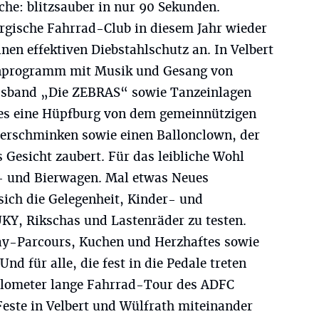
che: blitzsauber in nur 90 Sekunden.
rgische Fahrrad-Club in diesem Jahr wieder
nen effektiven Diebstahlschutz an. In Velbert
enprogramm mit Musik und Gesang von
assband „Die ZEBRAS“ sowie Tanzeinlagen
 es eine Hüpfburg von dem gemeinnützigen
nderschminken sowie einen Ballonclown, der
s Gesicht zaubert. Für das leibliche Wohl
s- und Bierwagen. Mal etwas Neues
 sich die Gelegenheit, Kinder- und
KY, Rikschas und Lastenräder zu testen.
ay-Parcours, Kuchen und Herzhaftes sowie
d für alle, die fest in die Pedale treten
Kilometer lange Fahrrad-Tour des ADFC
Feste in Velbert und Wülfrath miteinander