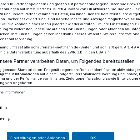
sere
-Partner speichern und greifen auf personenbezogene Daten wie Brows
218
Kennungen auf Ihrem Gerät zu. Durch Auswahl von OK aktivieren Sie Tracking-Te
Wir und unsere Partner verarbeiten Daten, um Ihnen Dienste bereitzustellen“ aufge
n Tracker deaktiviert sind, sind manche Inhalte und Anzeigen möglicherweise ni
r Sie. Sie können dieses Menü jederzeit wieder aufrufen, um Ihre Einstellungen zu
merfest am PanoramaRadweg niederbergbahn
ligung zu widerrufen, indem Sie auf den Link Einstellungen oder Ablehnen am unte
icken. Ihre Einstellungen gelten innerhalb unseres Website. Weitere Informationen
tenschutzerklärung.
mung umfasst alle schaufenster-mettmann.de-Seiten und schließt gem. Art. 49 Abs.
touren, Infoständen und Aktionen für
die Datenverarbeitung außerhalb des EWR, z.B. in den USA ein.
nsere Partner verarbeiten Daten, um Folgendes bereitzustellen:
: Sommerfest am
genauer Standortdaten. Endgeräteeigenschaften zur Identifikation aktiv abfrage
griff auf Informationen auf einem Endgerät. Personalisierte Werbung und Inhalte
ung und der Performance von Inhalten, Zielgruppenforschung sowie Entwicklung
ng von Angeboten.
adweg
he Informationen
ahn
m
utz
rt, mobiler Fahrrad-Frühjahrsputz,
rogramm: Beim Sommerfest am
Einstellungen oder Ablehnen
OK