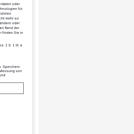
erdaten oder
chnologien für
führten
cht mehr so
 ändern oder
ren Rand der
 finden Sie in
 1 S. 1 lit. a
n. Speichern
, Messung von
 und