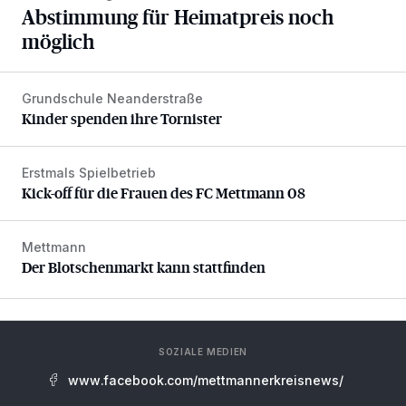
Abstimmung für Heimatpreis noch
möglich
Grundschule Neanderstraße
Kinder spenden ihre Tornister
Kinder spenden ihre Tornister
Erstmals Spielbetrieb
Kick-off für die Frauen des FC Mettmann 08
Kick-off für die Frauen des FC Mettmann 08
Mettmann
Der Blotschenmarkt kann stattfinden
Der Blotschenmarkt kann stattfinden
SOZIALE MEDIEN
www.facebook.com/mettmannerkreisnews/