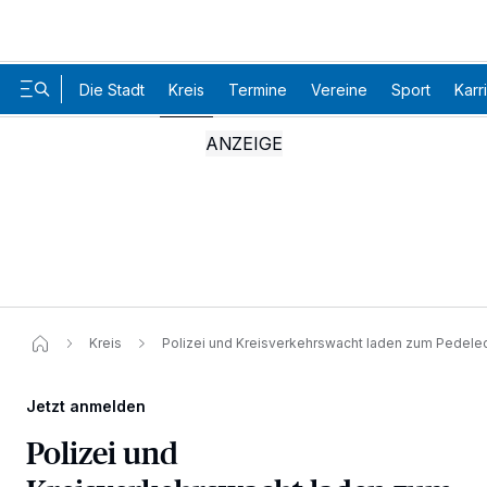
Die Stadt
Kreis
Termine
Vereine
Sport
Karr
Kreis
Polizei und Kreisverkehrswacht laden zum Pedelec-
Jetzt anmelden
Polizei und