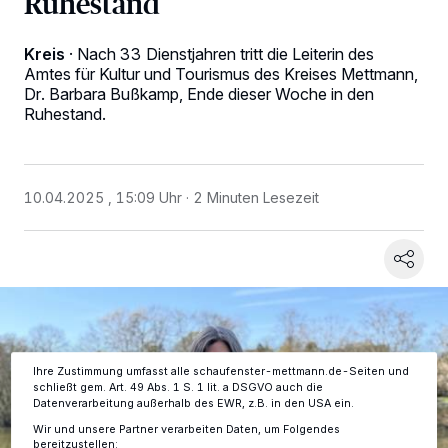
Ruhestand
Kreis
·
Nach 33 Dienstjahren tritt die Leiterin des
Amtes für Kultur und Tourismus des Kreises Mettmann,
Dr. Barbara Bußkamp, Ende dieser Woche in den
Ruhestand.
Wir und unsere
-Partner speichern und greifen auf
218
personenbezogene Daten wie Browserdaten oder eindeutige
10.04.2025 , 15:09 Uhr
2 Minuten Lesezeit
Kennungen auf Ihrem Gerät zu. Durch Auswahl von OK aktivieren Sie
Tracking-Technologien für die unter „Wir und unsere Partner
verarbeiten Daten, um Ihnen Dienste bereitzustellen“ aufgeführten
Zwecke. Wenn Tracker deaktiviert sind, sind manche Inhalte und
Anzeigen möglicherweise nicht mehr so relevant für Sie. Sie können
dieses Menü jederzeit wieder aufrufen, um Ihre Einstellungen zu
ändern oder Ihre Einwilligung zu widerrufen, indem Sie auf den Link
Einstellungen oder Ablehnen am unteren Rand der Webseite klicken.
Ihre Einstellungen gelten innerhalb unseres Website. Weitere
Informationen finden Sie in unserer Datenschutzerklärung.
Ihre Zustimmung umfasst alle schaufenster-mettmann.de-Seiten und
schließt gem. Art. 49 Abs. 1 S. 1 lit. a DSGVO auch die
Datenverarbeitung außerhalb des EWR, z.B. in den USA ein.
Wir und unsere Partner verarbeiten Daten, um Folgendes
bereitzustellen: