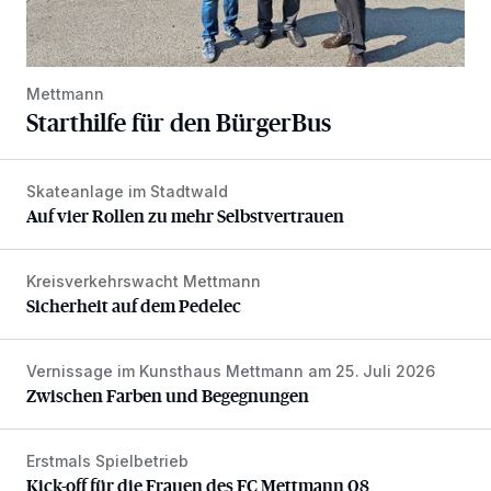
Mettmann
Starthilfe für den BürgerBus
Skateanlage im Stadtwald
Auf vier Rollen zu mehr Selbstvertrauen
Auf vier Rollen zu mehr Selbstvertrauen
Kreisverkehrswacht Mettmann
Sicherheit auf dem Pedelec
Sicherheit auf dem Pedelec
Vernissage im Kunsthaus Mettmann am 25. Juli 2026
Zwischen Farben und Begegnungen
Zwischen Farben und Begegnungen
Erstmals Spielbetrieb
Kick-off für die Frauen des FC Mettmann 08
Kick-off für die Frauen des FC Mettmann 08