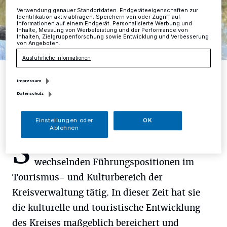
Verwendung genauer Standortdaten. Endgeräteeigenschaften zur
Identifikation aktiv abfragen. Speichern von oder Zugriff auf
Informationen auf einem Endgerät. Personalisierte Werbung und
Inhalte, Messung von Werbeleistung und der Performance von
Inhalten, Zielgruppenforschung sowie Entwicklung und Verbesserung
von Angeboten.
Ausführliche Informationen
Barbara Bußkamp tritt in den Ruhestand.
Impressum
Foto: Kreis Mettmann
Datenschutz
Einstellungen oder
OK
Ablehnen
S
eit 1992 war die Krefelderin in
wechselnden Führungspositionen im
Tourismus- und Kulturbereich der
Kreisverwaltung tätig. In dieser Zeit hat sie
die kulturelle und touristische Entwicklung
des Kreises maßgeblich bereichert und