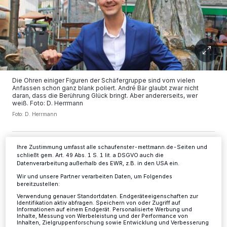
Wir und unsere
-Partner speichern und greifen auf
218
personenbezogene Daten wie Browserdaten oder eindeutige
Kennungen auf Ihrem Gerät zu. Durch Auswahl von OK aktivieren Sie
Tracking-Technologien für die unter „Wir und unsere Partner
verarbeiten Daten, um Ihnen Dienste bereitzustellen“ aufgeführten
Die Ohren einiger Figuren der Schäfergruppe sind vom vielen
Zwecke. Wenn Tracker deaktiviert sind, sind manche Inhalte und
Anfassen schon ganz blank poliert. André Bär glaubt zwar nicht
Anzeigen möglicherweise nicht mehr so relevant für Sie. Sie können
daran, dass die Berührung Glück bringt. Aber andererseits, wer
dieses Menü jederzeit wieder aufrufen, um Ihre Einstellungen zu
weiß. Foto: D. Herrmann
ändern oder Ihre Einwilligung zu widerrufen, indem Sie auf den Link
Foto: D. Herrmann
Einstellungen oder Ablehnen am unteren Rand der Webseite klicken.
Ihre Einstellungen gelten innerhalb unseres Website. Weitere
Informationen finden Sie in unserer Datenschutzerklärung.
Ihre Zustimmung umfasst alle schaufenster-mettmann.de-Seiten und
schließt gem. Art. 49 Abs. 1 S. 1 lit. a DSGVO auch die
Datenverarbeitung außerhalb des EWR, z.B. in den USA ein.
B
Wir und unsere Partner verarbeiten Daten, um Folgendes
ürgermeisterkandidat André Bär
bereitzustellen:
erscheint in Sakko, Jeans und mit exakt
Verwendung genauer Standortdaten. Endgeräteeigenschaften zur
Identifikation aktiv abfragen. Speichern von oder Zugriff auf
zurückgekämmten Haaren. Treffpunkt:
Informationen auf einem Endgerät. Personalisierte Werbung und
Inhalte, Messung von Werbeleistung und der Performance von
Inhalten, Zielgruppenforschung sowie Entwicklung und Verbesserung
Schäfergruppe, Freiheitstraße, ein Ort in