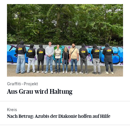
Aus Grau wird Haltung
Graffiti-Projekt
Aus Grau wird Haltung
Kreis
Nach Betrug: Azubis der Diakonie hoffen auf Hilfe
Nach Betrug: Azubis der Diakonie hoffen auf Hilfe