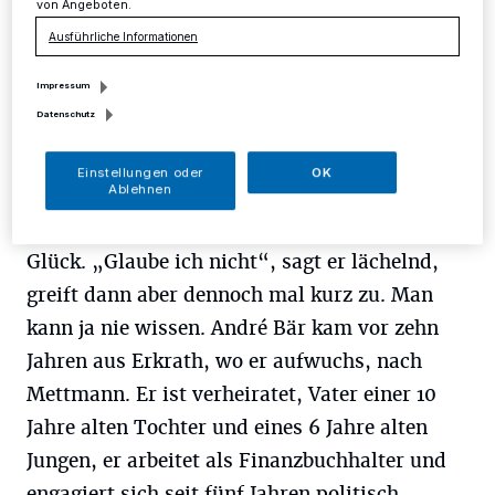
von Angeboten.
Mettmann, an dem er sich gerne aufhält. Seine
Ausführliche Informationen
beiden Kinder lieben die Skulptur, er selbst
Impressum
auch. „Da sind wir natürlich nicht die
Datenschutz
einzigen“, sagt er und weist auf die Ohren der
Bronze-Schafe hin, die vom vielen Anfassen
Einstellungen oder
OK
Ablehnen
zum Teil ganz blank poliert sind.
Möglicherweise bringt eine Berührung ja
Glück. „Glaube ich nicht“, sagt er lächelnd,
greift dann aber dennoch mal kurz zu. Man
kann ja nie wissen. André Bär kam vor zehn
Jahren aus Erkrath, wo er aufwuchs, nach
Mettmann. Er ist verheiratet, Vater einer 10
Jahre alten Tochter und eines 6 Jahre alten
Jungen, er arbeitet als Finanzbuchhalter und
engagiert sich seit fünf Jahren politisch,