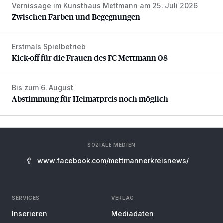
Vernissage im Kunsthaus Mettmann am 25. Juli 2026
Zwischen Farben und Begegnungen
Zwischen Farben und Begegnungen
Erstmals Spielbetrieb
Kick-off für die Frauen des FC Mettmann 08
Kick-off für die Frauen des FC Mettmann 08
Bis zum 6. August
Abstimmung für Heimatpreis noch möglich
Abstimmung für Heimatpreis noch möglich
SOZIALE MEDIEN
www.facebook.com/mettmannerkreisnews/
SERVICES
VERLAG
Inserieren
Mediadaten