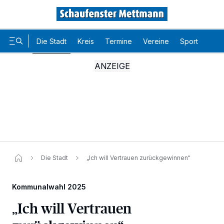
Die Stadt
Kreis
Termine
Vereine
Sport
Karr
Die Stadt
„Ich will Vertrauen zurückgewinnen“
Kommunalwahl 2025
„Ich will Vertrauen