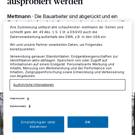
ausprobiert werden
dieses Menü jederzeit wieder aufrufen, um Ihre Einstellungen zu
ändern oder Ihre Einwilligung zu widerrufen, indem Sie auf den Link
Einstellungen oder Ablehnen am unteren Rand der Webseite klicken.
Ihre Einstellungen gelten innerhalb unseres Website. Weitere
Mettmann
·
Die Bauarbeiter sind abgerückt und ein
Informationen finden Sie in unserer Datenschutzerklärung.
Sachverständiger hat alles genau begutachtet, geprüft
und schließlich sein Okay gegeben. Jetzt ist die
Ihre Zustimmung umfasst alle schaufenster-mettmann.de-Seiten und
schließt gem. Art. 49 Abs. 1 S. 1 lit. a DSGVO auch die
Parkour-Anlage an der Rheinstraße freigegeben
Datenverarbeitung außerhalb des EWR, z.B. in den USA ein.
worden.
Wir und unsere Partner verarbeiten Daten, um Folgendes
bereitzustellen:
Verwendung genauer Standortdaten. Endgeräteeigenschaften zur
Identifikation aktiv abfragen. Speichern von oder Zugriff auf
Informationen auf einem Endgerät. Personalisierte Werbung und
10.12.2021 , 07:20 Uhr
Eine Minute Lesezeit
Inhalte, Messung von Werbeleistung und der Performance von
Inhalten, Zielgruppenforschung sowie Entwicklung und Verbesserung
von Angeboten.
Ausführliche Informationen
Impressum
Datenschutz
Einstellungen oder
OK
Ablehnen