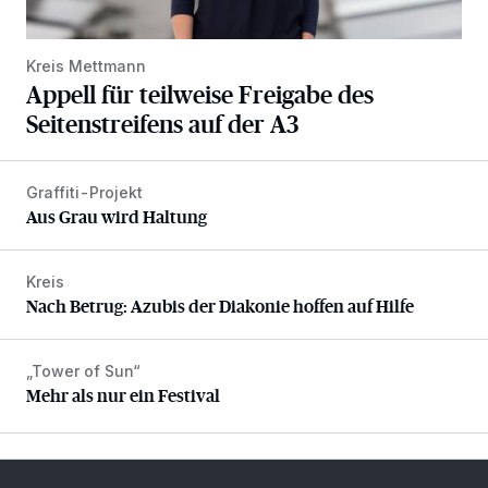
Kreis Mettmann
Appell für teilweise Freigabe des
Seitenstreifens auf der A3
Graffiti-Projekt
Aus Grau wird Haltung
Aus Grau wird Haltung
Kreis
Nach Betrug: Azubis der Diakonie hoffen auf Hilfe
Nach Betrug: Azubis der Diakonie hoffen auf Hilfe
„Tower of Sun“
Mehr als nur ein Festival
Mehr als nur ein Festival