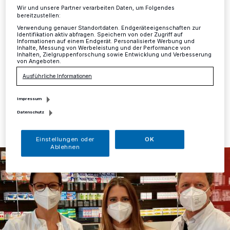
Regenbogenland
Wir und unsere Partner verarbeiten Daten, um Folgendes
bereitzustellen:
Mettmann
·
Schon seit 2007 unterstützt die Columbus
Verwendung genauer Standortdaten. Endgeräteeigenschaften zur
Identifikation aktiv abfragen. Speichern von oder Zugriff auf
Apotheke in Mettmann die Arbeit des Kinderhospizes
Informationen auf einem Endgerät. Personalisierte Werbung und
Regenbogenland im Rahmen einer jährlichen
Inhalte, Messung von Werbeleistung und der Performance von
Inhalten, Zielgruppenforschung sowie Entwicklung und Verbesserung
Spendenaktion.
von Angeboten.
Ausführliche Informationen
Impressum
03.12.2021 , 06:48 Uhr
Eine Minute Lesezeit
Datenschutz
Einstellungen oder
OK
Ablehnen