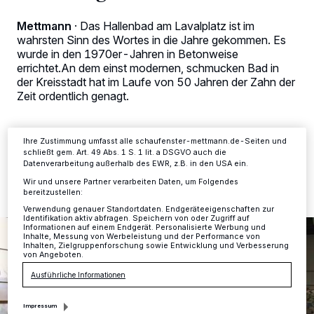
personenbezogene Daten wie Browserdaten oder eindeutige
Kennungen auf Ihrem Gerät zu. Durch Auswahl von OK aktivieren Sie
Mettmann
·
Das Hallenbad am Lavalplatz ist im
Tracking-Technologien für die unter „Wir und unsere Partner
wahrsten Sinn des Wortes in die Jahre gekommen. Es
verarbeiten Daten, um Ihnen Dienste bereitzustellen“ aufgeführten
wurde in den 1970er-Jahren in Betonweise
Zwecke. Wenn Tracker deaktiviert sind, sind manche Inhalte und
errichtet.An dem einst modernen, schmucken Bad in
Anzeigen möglicherweise nicht mehr so relevant für Sie. Sie können
dieses Menü jederzeit wieder aufrufen, um Ihre Einstellungen zu
der Kreisstadt hat im Laufe von 50 Jahren der Zahn der
ändern oder Ihre Einwilligung zu widerrufen, indem Sie auf den Link
Zeit ordentlich genagt.
Einstellungen oder Ablehnen am unteren Rand der Webseite klicken.
Ihre Einstellungen gelten innerhalb unseres Website. Weitere
Informationen finden Sie in unserer Datenschutzerklärung.
Ihre Zustimmung umfasst alle schaufenster-mettmann.de-Seiten und
schließt gem. Art. 49 Abs. 1 S. 1 lit. a DSGVO auch die
29.11.2021 , 11:21 Uhr
2 Minuten Lesezeit
Datenverarbeitung außerhalb des EWR, z.B. in den USA ein.
Wir und unsere Partner verarbeiten Daten, um Folgendes
bereitzustellen:
Verwendung genauer Standortdaten. Endgeräteeigenschaften zur
Identifikation aktiv abfragen. Speichern von oder Zugriff auf
Informationen auf einem Endgerät. Personalisierte Werbung und
Inhalte, Messung von Werbeleistung und der Performance von
Inhalten, Zielgruppenforschung sowie Entwicklung und Verbesserung
von Angeboten.
Ausführliche Informationen
Impressum