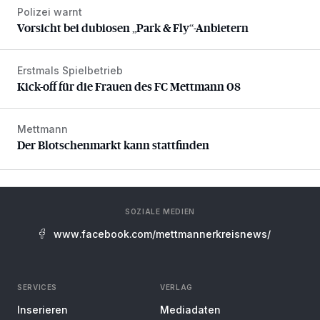
Polizei warnt
Vorsicht bei dubiosen „Park & Fly“-Anbietern
Vorsicht bei dubiosen „Park & Fly“-Anbietern
Erstmals Spielbetrieb
Kick-off für die Frauen des FC Mettmann 08
Kick-off für die Frauen des FC Mettmann 08
Mettmann
Der Blotschenmarkt kann stattfinden
Der Blotschenmarkt kann stattfinden
SOZIALE MEDIEN
www.facebook.com/mettmannerkreisnews/
SERVICES
VERLAG
Inserieren
Mediadaten