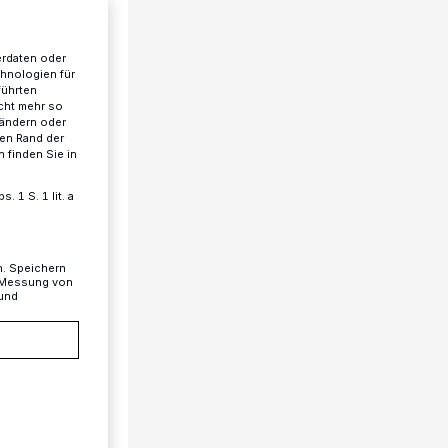
erdaten oder
chnologien für
führten
cht mehr so
 ändern oder
ren Rand der
 finden Sie in
 1 S. 1 lit. a
n. Speichern
, Messung von
 und