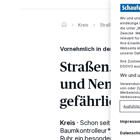
Wir und un
eindeutige 
Kreis
Straßen.NRW. Mit 
die unter „
Zwecke. Wen
relevant fü
Ihre Einwil
Vornehmlich in den Abenst
Webseite kl
unserer Da
Straßen.NRW
Ihre Zustim
DSGVO auch 
Wir und u
und Nemato
Verwendung 
von oder Zu
Werbeleist
gefährliche
Verbesseru
Ausführlic
Kreis
·
Schon seit Wochen h
Impressu
Baumkontrolleur*innen der
Datensch
Ruhr ein besonderes Auge a