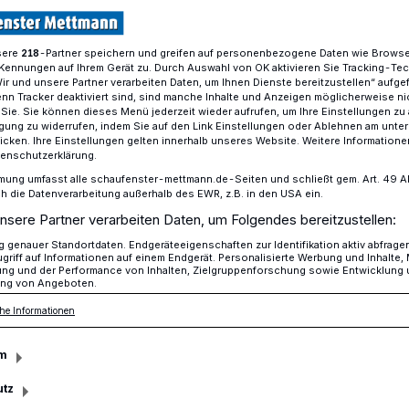
sere
-Partner speichern und greifen auf personenbezogene Daten wie Brows
218
Kennungen auf Ihrem Gerät zu. Durch Auswahl von OK aktivieren Sie Tracking-Te
Hochdruck und Nematoden gegen gefährliche Raupen​
Wir und unsere Partner verarbeiten Daten, um Ihnen Dienste bereitzustellen“ aufge
n Tracker deaktiviert sind, sind manche Inhalte und Anzeigen möglicherweise ni
r Sie. Sie können dieses Menü jederzeit wieder aufrufen, um Ihre Einstellungen zu
ligung zu widerrufen, indem Sie auf den Link Einstellungen oder Ablehnen am unte
unden unterwegs
icken. Ihre Einstellungen gelten innerhalb unseres Website. Weitere Informationen
tenschutzerklärung.
. Mit Hochdruck
mung umfasst alle schaufenster-mettmann.de-Seiten und schließt gem. Art. 49 Abs.
die Datenverarbeitung außerhalb des EWR, z.B. in den USA ein.
nsere Partner verarbeiten Daten, um Folgendes bereitzustellen:
den gegen
genauer Standortdaten. Endgeräteeigenschaften zur Identifikation aktiv abfrage
griff auf Informationen auf einem Endgerät. Personalisierte Werbung und Inhalte
ung und der Performance von Inhalten, Zielgruppenforschung sowie Entwicklung
 Raupen
ng von Angeboten.
he Informationen
aben die Streckenwart*innen und
m
 Straßen.NRW-Regionalniederlassung
utz
uf die Eichen entlang der Landes- und