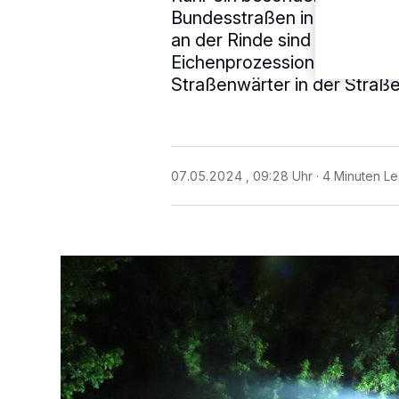
Bundesstraßen in ihrem Zus
an der Rinde sind ein untrü
Eichenprozessionsspinners ge
Straßenwärter in der Straß
07.05.2024 , 09:28 Uhr
4 Minuten Le