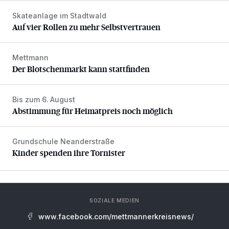
Skateanlage im Stadtwald
Auf vier Rollen zu mehr Selbstvertrauen
Auf vier Rollen zu mehr Selbstvertrauen
Mettmann
Der Blotschenmarkt kann stattfinden
Der Blotschenmarkt kann stattfinden
Bis zum 6. August
Abstimmung für Heimatpreis noch möglich
Abstimmung für Heimatpreis noch möglich
Grundschule Neanderstraße
Kinder spenden ihre Tornister
Kinder spenden ihre Tornister
SOZIALE MEDIEN
www.facebook.com/mettmannerkreisnews/