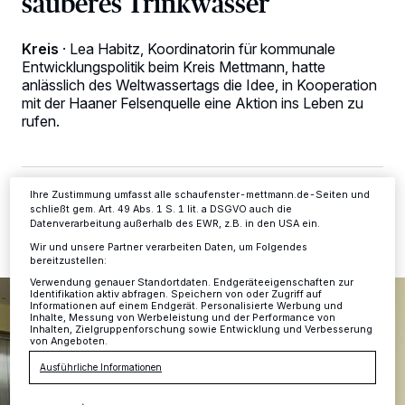
sauberes Trinkwasser
Wir und unsere
-Partner speichern und greifen auf
218
personenbezogene Daten wie Browserdaten oder eindeutige
Kennungen auf Ihrem Gerät zu. Durch Auswahl von OK aktivieren Sie
Kreis
·
Lea Habitz, Koordinatorin für kommunale
Tracking-Technologien für die unter „Wir und unsere Partner
Entwicklungspolitik beim Kreis Mettmann, hatte
verarbeiten Daten, um Ihnen Dienste bereitzustellen“ aufgeführten
anlässlich des Weltwassertags die Idee, in Kooperation
Zwecke. Wenn Tracker deaktiviert sind, sind manche Inhalte und
Anzeigen möglicherweise nicht mehr so relevant für Sie. Sie können
mit der Haaner Felsenquelle eine Aktion ins Leben zu
dieses Menü jederzeit wieder aufrufen, um Ihre Einstellungen zu
rufen.
ändern oder Ihre Einwilligung zu widerrufen, indem Sie auf den Link
Einstellungen oder Ablehnen am unteren Rand der Webseite klicken.
Ihre Einstellungen gelten innerhalb unseres Website. Weitere
Informationen finden Sie in unserer Datenschutzerklärung.
02.05.2024 , 10:54 Uhr
2 Minuten Lesezeit
Ihre Zustimmung umfasst alle schaufenster-mettmann.de-Seiten und
schließt gem. Art. 49 Abs. 1 S. 1 lit. a DSGVO auch die
Datenverarbeitung außerhalb des EWR, z.B. in den USA ein.
Wir und unsere Partner verarbeiten Daten, um Folgendes
bereitzustellen:
Verwendung genauer Standortdaten. Endgeräteeigenschaften zur
Identifikation aktiv abfragen. Speichern von oder Zugriff auf
Informationen auf einem Endgerät. Personalisierte Werbung und
Inhalte, Messung von Werbeleistung und der Performance von
Inhalten, Zielgruppenforschung sowie Entwicklung und Verbesserung
von Angeboten.
Ausführliche Informationen