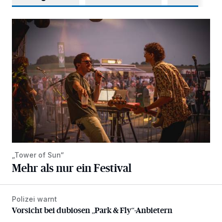
Mehr als nur ein Festival
„Tower of Sun“
Mehr als nur ein Festival
Polizei warnt
Vorsicht bei dubiosen „Park & Fly“-Anbietern
Vorsicht bei dubiosen „Park & Fly“-Anbietern