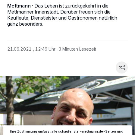
Mettmann
·
Das Leben ist zurückgekehrt in die
Mettmanner Innenstadt. Darüber freuen sich die
Kaufleute, Dienstleister und Gastronomen natürlich
ganz besonders.
21.06.2021 , 12:46 Uhr
3 Minuten Lesezeit
Wir und unsere
-Partner speichern und greifen auf
218
personenbezogene Daten wie Browserdaten oder eindeutige
Kennungen auf Ihrem Gerät zu. Durch Auswahl von OK aktivieren Sie
Tracking-Technologien für die unter „Wir und unsere Partner
verarbeiten Daten, um Ihnen Dienste bereitzustellen“ aufgeführten
Zwecke. Wenn Tracker deaktiviert sind, sind manche Inhalte und
Anzeigen möglicherweise nicht mehr so relevant für Sie. Sie können
dieses Menü jederzeit wieder aufrufen, um Ihre Einstellungen zu
ändern oder Ihre Einwilligung zu widerrufen, indem Sie auf den Link
Einstellungen oder Ablehnen am unteren Rand der Webseite klicken.
Ihre Einstellungen gelten innerhalb unseres Website. Weitere
Informationen finden Sie in unserer Datenschutzerklärung.
Ihre Zustimmung umfasst alle schaufenster-mettmann.de-Seiten und