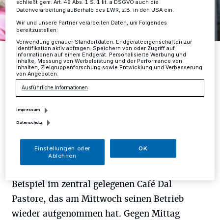
schließt gem. Art. 49 Abs. 1 S. 1 lit. a DSGVO auch die
Datenverarbeitung außerhalb des EWR, z.B. in den USA ein.
Wir und unsere Partner verarbeiten Daten, um Folgendes
bereitzustellen:
Verwendung genauer Standortdaten. Endgeräteeigenschaften zur
Identifikation aktiv abfragen. Speichern von oder Zugriff auf
Silvio Miglietta betreibt das Café Dal Pastore, einen beliebten
Informationen auf einem Endgerät. Personalisierte Werbung und
Treffpunkt in der Mettmanner City. Michael Hoffstaedter führt das
Inhalte, Messung von Werbeleistung und der Performance von
Geschäft Mode Hoffstaedter gleich nebenan.
Inhalten, Zielgruppenforschung sowie Entwicklung und Verbesserung
von Angeboten.
Foto: D. Herrmann
Ausführliche Informationen
Impressum
Datenschutz
D
ie Sonne lacht, die Inzidenz sinkt, die
Einstellungen oder
OK
Laune steigt – das lässt sich auch in der
Ablehnen
Mettmanner Innenstadt gut beobachten. Zum
Beispiel im zentral gelegenen Café Dal
Pastore, das am Mittwoch seinen Betrieb
wieder aufgenommen hat. Gegen Mittag