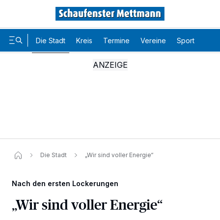
Die Stadt
Kreis
Termine
Vereine
Sport
Karr
Die Stadt
„Wir sind voller Energie“
Nach den ersten Lockerungen
„Wir sind voller Energie“