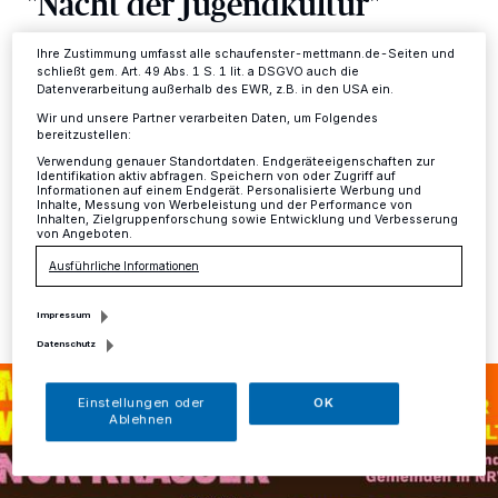
"Nacht der Jugendkultur"
Ihre Einstellungen gelten innerhalb unseres Website. Weitere
Informationen finden Sie in unserer Datenschutzerklärung.
Ihre Zustimmung umfasst alle schaufenster-mettmann.de-Seiten und
Mettmann
·
Am 26. und 27. September findet in
schließt gem. Art. 49 Abs. 1 S. 1 lit. a DSGVO auch die
insgesamt 82 Städten und Gemeinden in Nordrhein-
Datenverarbeitung außerhalb des EWR, z.B. in den USA ein.
Westfalen wieder die "Nacht der Jugendkultur" statt.
Wir und unsere Partner verarbeiten Daten, um Folgendes
Auch die städtische Jugendförderung beteiligt sich am
bereitzustellen:
kommenden Samstag mit zwei Angeboten für
Verwendung genauer Standortdaten. Endgeräteeigenschaften zur
Jugendliche.
Identifikation aktiv abfragen. Speichern von oder Zugriff auf
Informationen auf einem Endgerät. Personalisierte Werbung und
Inhalte, Messung von Werbeleistung und der Performance von
Inhalten, Zielgruppenforschung sowie Entwicklung und Verbesserung
von Angeboten.
25.09.2020 , 09:31 Uhr
Eine Minute Lesezeit
Ausführliche Informationen
Impressum
Datenschutz
Einstellungen oder
OK
Ablehnen