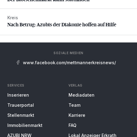
Kreis
Nach Betrug: Azubis der Diakonie hoffen auf Hilfe
Nach Betrug: Azubis der Diakonie hoffen auf Hilfe
SOZIALE MEDIEN
www.facebook.com/mettmannerkreisnews/
SERVICES
VERLAG
Inserieren
Mediadaten
Trauerportal
Team
Stellenmarkt
Karriere
Immobilienmarkt
FAQ
AZUBI NRW
Lokal Anzeiger Erkrath