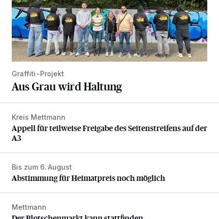
Graffiti-Projekt
Aus Grau wird Haltung
Kreis Mettmann
Appell für teilweise Freigabe des Seitenstreifens auf der A
Appell für teilweise Freigabe des Seitenstreifens auf der
A3
Bis zum 6. August
Abstimmung für Heimatpreis noch möglich
Abstimmung für Heimatpreis noch möglich
Mettmann
Der Blotschenmarkt kann stattfinden
Der Blotschenmarkt kann stattfinden