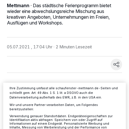
Mettmann
·
Das städtische Ferienprogramm bietet
wieder eine abwechslungsreiche Mischung aus
kreativen Angeboten, Unternehmungen im Freien,
Ausflügen und Workshops.
Wir und unsere
-Partner speichern und greifen auf
218
personenbezogene Daten wie Browserdaten oder eindeutige
Kennungen auf Ihrem Gerät zu. Durch Auswahl von OK aktivieren Sie
Tracking-Technologien für die unter „Wir und unsere Partner
05.07.2021 , 17:04 Uhr
2 Minuten Lesezeit
verarbeiten Daten, um Ihnen Dienste bereitzustellen“ aufgeführten
Zwecke. Wenn Tracker deaktiviert sind, sind manche Inhalte und
Anzeigen möglicherweise nicht mehr so relevant für Sie. Sie können
dieses Menü jederzeit wieder aufrufen, um Ihre Einstellungen zu
ändern oder Ihre Einwilligung zu widerrufen, indem Sie auf den Link
Einstellungen oder Ablehnen am unteren Rand der Webseite klicken.
Ihre Einstellungen gelten innerhalb unseres Website. Weitere
Informationen finden Sie in unserer Datenschutzerklärung.
Ihre Zustimmung umfasst alle schaufenster-mettmann.de-Seiten und
schließt gem. Art. 49 Abs. 1 S. 1 lit. a DSGVO auch die
F
Datenverarbeitung außerhalb des EWR, z.B. in den USA ein.
ür folgende Angebote gibt es immer noch
Wir und unsere Partner verarbeiten Daten, um Folgendes
freie Plätze:
bereitzustellen:
Verwendung genauer Standortdaten. Endgeräteeigenschaften zur
Identifikation aktiv abfragen. Speichern von oder Zugriff auf
- Steinzeit-Spielplatz (6-14 Jahre) am
Informationen auf einem Endgerät. Personalisierte Werbung und
Inhalte, Messung von Werbeleistung und der Performance von