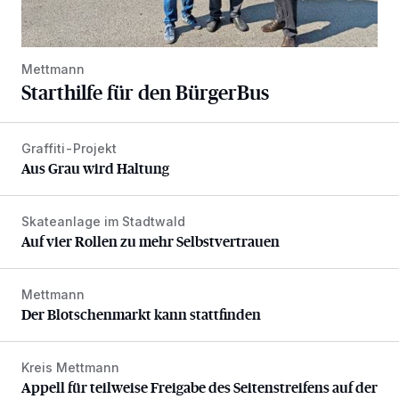
Mettmann
Starthilfe für den BürgerBus
Graffiti-Projekt
Aus Grau wird Haltung
Aus Grau wird Haltung
Skateanlage im Stadtwald
Auf vier Rollen zu mehr Selbstvertrauen
Auf vier Rollen zu mehr Selbstvertrauen
Mettmann
Der Blotschenmarkt kann stattfinden
Der Blotschenmarkt kann stattfinden
Kreis Mettmann
Appell für teilweise Freigabe des Seitenstreifens auf der A
Appell für teilweise Freigabe des Seitenstreifens auf der