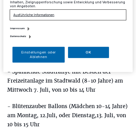
Inhalten, Zielgruppenforschung sowie Entwicklung und Verbesserung
Dienstag 6. Juli, von 9.30 bis 14 Uhr
von Angeboten.
Ausführliche Informationen
- Stadtwaldkids „Nachhaltigkeit im Alltag“
am Dienstag, 6. Juli, von 15 bis 18 Uhr
Impressum
Datenschutz
- Familie Aquarelle & Modeskizzen (10-14
Einstellungen oder
OK
Jahre) am Dienstag, 6. Juli, von 10 bis 12 Uhr
Ablehnen
- Spannende Stadtrallye mit Besuch der
Freizeitanlage im Stadtwald (8-10 Jahre) am
Mittwoch 7. Juli, von 10 bis 14 Uhr
- Blütenzauber Ballons (Mädchen 10-14 Jahre)
am Montag, 12.Juli, oder Dienstag,13. Juli, von
10 bis 15 Uhr