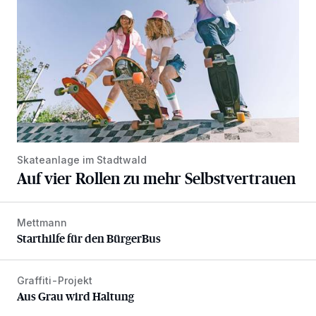
Skateanlage im Stadtwald
Auf vier Rollen zu mehr Selbstvertrauen
Mettmann
Starthilfe für den BürgerBus
Starthilfe für den BürgerBus
Graffiti-Projekt
Aus Grau wird Haltung
Aus Grau wird Haltung