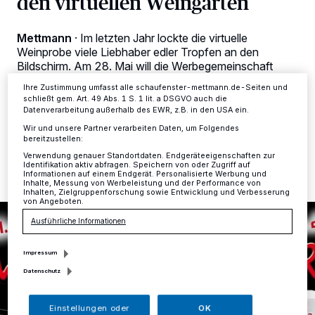
den virtuellen Weingarten
Zwecke. Wenn Tracker deaktiviert sind, sind manche Inhalte und
Anzeigen möglicherweise nicht mehr so relevant für Sie. Sie können
dieses Menü jederzeit wieder aufrufen, um Ihre Einstellungen zu
ändern oder Ihre Einwilligung zu widerrufen, indem Sie auf den Link
Mettmann
·
Im letzten Jahr lockte die virtuelle
Einstellungen oder Ablehnen am unteren Rand der Webseite klicken.
Weinprobe viele Liebhaber edler Tropfen an den
Ihre Einstellungen gelten innerhalb unseres Website. Weitere
Bildschirm. Am 28. Mai will die Werbegemeinschaft
Informationen finden Sie in unserer Datenschutzerklärung.
Mettmann Impulse den Erfolg wiederholen.
Ihre Zustimmung umfasst alle schaufenster-mettmann.de-Seiten und
schließt gem. Art. 49 Abs. 1 S. 1 lit. a DSGVO auch die
Datenverarbeitung außerhalb des EWR, z.B. in den USA ein.
Wir und unsere Partner verarbeiten Daten, um Folgendes
17.05.2021 , 13:38 Uhr
Eine Minute Lesezeit
bereitzustellen:
Verwendung genauer Standortdaten. Endgeräteeigenschaften zur
Identifikation aktiv abfragen. Speichern von oder Zugriff auf
Informationen auf einem Endgerät. Personalisierte Werbung und
Inhalte, Messung von Werbeleistung und der Performance von
Inhalten, Zielgruppenforschung sowie Entwicklung und Verbesserung
von Angeboten.
Ausführliche Informationen
Impressum
Datenschutz
Einstellungen oder
OK