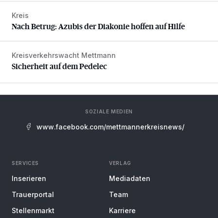
Kreis
Nach Betrug: Azubis der Diakonie hoffen auf Hilfe
Nach Betrug: Azubis der Diakonie hoffen auf Hilfe
Kreisverkehrswacht Mettmann
Sicherheit auf dem Pedelec
Sicherheit auf dem Pedelec
SOZIALE MEDIEN
www.facebook.com/mettmannerkreisnews/
SERVICES
VERLAG
Inserieren
Mediadaten
Trauerportal
Team
Stellenmarkt
Karriere