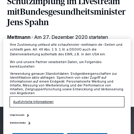
Schutzimpfung im Livestream
verarbeiten Daten, um Ihnen Dienste bereitzustellen“ aufgeführten
mitBundesgesundheitsminister
Zwecke. Wenn Tracker deaktiviert sind, sind manche Inhalte und
Anzeigen möglicherweise nicht mehr so relevant für Sie. Sie können
dieses Menü jederzeit wieder aufrufen, um Ihre Einstellungen zu
Jens Spahn
ändern oder Ihre Einwilligung zu widerrufen, indem Sie auf den Link
Einstellungen oder Ablehnen am unteren Rand der Webseite klicken.
Ihre Einstellungen gelten innerhalb unseres Website. Weitere
Mettmann
·
Am 27. Dezember 2020 starteten
Informationen finden Sie in unserer Datenschutzerklärung.
bundesweit die ersten COVID-19-Impfungen und
Ihre Zustimmung umfasst alle schaufenster-mettmann.de-Seiten und
damit die größte Impfkampagne in der Geschichte
schließt gem. Art. 49 Abs. 1 S. 1 lit. a DSGVO auch die
Deutschlands.
Datenverarbeitung außerhalb des EWR, z.B. in den USA ein.
Wir und unsere Partner verarbeiten Daten, um Folgendes
bereitzustellen:
Verwendung genauer Standortdaten. Endgeräteeigenschaften zur
Identifikation aktiv abfragen. Speichern von oder Zugriff auf
11.02.2021 , 12:31 Uhr
Eine Minute Lesezeit
Informationen auf einem Endgerät. Personalisierte Werbung und
Inhalte, Messung von Werbeleistung und der Performance von
Inhalten, Zielgruppenforschung sowie Entwicklung und Verbesserung
von Angeboten.
Ausführliche Informationen
Impressum
Datenschutz