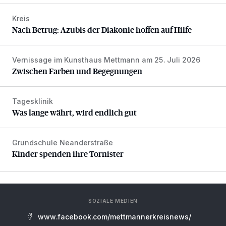
Kreis
Nach Betrug: Azubis der Diakonie hoffen auf Hilfe
Nach Betrug: Azubis der Diakonie hoffen auf Hilfe
Vernissage im Kunsthaus Mettmann am 25. Juli 2026
Zwischen Farben und Begegnungen
Zwischen Farben und Begegnungen
Tagesklinik
Was lange währt, wird endlich gut
Was lange währt, wird endlich gut
Grundschule Neanderstraße
Kinder spenden ihre Tornister
Kinder spenden ihre Tornister
SOZIALE MEDIEN
www.facebook.com/mettmannerkreisnews/