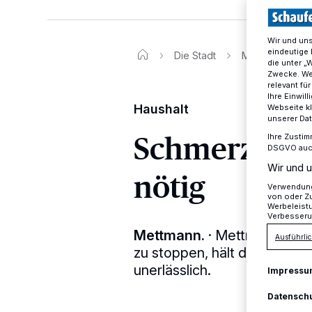
Wir und un
eindeutige 
Die Stadt
Mettmann plant 
die unter „
Zwecke. Wen
relevant fü
Ihre Einwil
Haushalt
Webseite kl
unserer Da
Schmerzhaf
Ihre Zustim
DSGVO auch 
Wir und u
nötig
Verwendung 
von oder Zu
Werbeleist
Verbesseru
Mettmann.
·
Mettmann befind
Ausführlic
zu stoppen, hält die Verwa
unerlässlich.
Impressu
Datensch