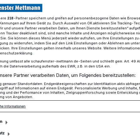
sere
-Partner speichern und greifen auf personenbezogene Daten wie Brows
218
Kennungen auf Ihrem Gerät zu. Durch Auswahl von OK aktivieren Sie Tracking-Te
Einstieg in die Haushaltskonsolidierung
Wir und unsere Partner verarbeiten Daten, um Ihnen Dienste bereitzustellen“ aufge
n Tracker deaktiviert sind, sind manche Inhalte und Anzeigen möglicherweise ni
r Sie. Sie können dieses Menü jederzeit wieder aufrufen, um Ihre Einstellungen zu
ligung zu widerrufen, indem Sie auf den Link Einstellungen oder Ablehnen am unte
icken. Ihre Einstellungen gelten innerhalb unseres Website. Weitere Informationen
tenschutzerklärung.
te Maßnahmen
mung umfasst alle schaufenster-mettmann.de-Seiten und schließt gem. Art. 49 Abs.
die Datenverarbeitung außerhalb des EWR, z.B. in den USA ein.
nsere Partner verarbeiten Daten, um Folgendes bereitzustellen:
genauer Standortdaten. Endgeräteeigenschaften zur Identifikation aktiv abfrage
griff auf Informationen auf einem Endgerät. Personalisierte Werbung und Inhalte
ung und der Performance von Inhalten, Zielgruppenforschung sowie Entwicklung
ng von Angeboten.
et sich auf finanzieller Talfahrt. Um diese
he Informationen
ltung unpopuläre Maßnahmen für
m
utz