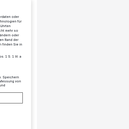
erdaten oder
chnologien für
führten
cht mehr so
 ändern oder
ren Rand der
 finden Sie in
 1 S. 1 lit. a
n. Speichern
, Messung von
 und