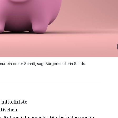
r ein erster Schritt, sagt Bürgermeisterin Sandra
mittelfriste
dtischen
r Anfang ist gemacht. Wir befinden uns in