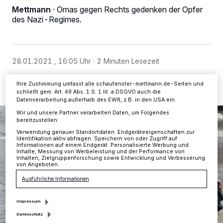
Tracking-Technologien für die unter „Wir und unsere Partner
Mettmann
·
Omas gegen Rechts gedenken der Opfer
verarbeiten Daten, um Ihnen Dienste bereitzustellen“ aufgeführten
des Nazi-Regimes.
Zwecke. Wenn Tracker deaktiviert sind, sind manche Inhalte und
Anzeigen möglicherweise nicht mehr so relevant für Sie. Sie können
dieses Menü jederzeit wieder aufrufen, um Ihre Einstellungen zu
ändern oder Ihre Einwilligung zu widerrufen, indem Sie auf den Link
Einstellungen oder Ablehnen am unteren Rand der Webseite klicken.
28.01.2021 , 16:05 Uhr
2 Minuten Lesezeit
Ihre Einstellungen gelten innerhalb unseres Website. Weitere
Informationen finden Sie in unserer Datenschutzerklärung.
Ihre Zustimmung umfasst alle schaufenster-mettmann.de-Seiten und
schließt gem. Art. 49 Abs. 1 S. 1 lit. a DSGVO auch die
Datenverarbeitung außerhalb des EWR, z.B. in den USA ein.
Wir und unsere Partner verarbeiten Daten, um Folgendes
bereitzustellen:
Verwendung genauer Standortdaten. Endgeräteeigenschaften zur
Identifikation aktiv abfragen. Speichern von oder Zugriff auf
Informationen auf einem Endgerät. Personalisierte Werbung und
Inhalte, Messung von Werbeleistung und der Performance von
Inhalten, Zielgruppenforschung sowie Entwicklung und Verbesserung
von Angeboten.
Ausführliche Informationen
Impressum
Datenschutz