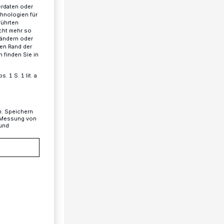
erdaten oder
chnologien für
führten
cht mehr so
 ändern oder
ren Rand der
 finden Sie in
 1 S. 1 lit. a
n. Speichern
, Messung von
 und