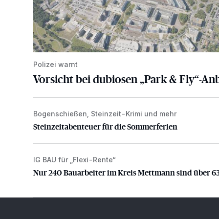
Polizei warnt
Vorsicht bei dubiosen „Park & Fly“-An
Bogenschießen, Steinzeit-Krimi und mehr
Steinzeitabenteuer für die Sommerferien
Steinzeitabenteuer für die Sommerferien
IG BAU für „Flexi-Rente“
Nur 240 Bauarbeiter im Kreis Mettmann sind über 63
Nur 240 Bauarbeiter im Kreis Mettmann sind über 6