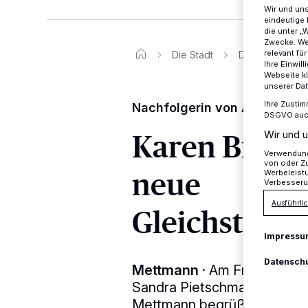
Wir und un
eindeutige 
die unter „
Zwecke. Wen
relevant fü
Die Stadt
Die Stadt Mett
Ihre Einwil
Webseite kl
unserer Da
Ihre Zustim
Nachfolgerin von Astrid Ferl
DSGVO auch 
Karen Brink
Wir und u
Verwendung 
von oder Zu
neue
Werbeleist
Verbesseru
Ausführlic
Gleichstellu
Impressu
Datensch
Mettmann
·
Am Freitag ver
Sandra Pietschmann die neu
Mettmann begrüßt.