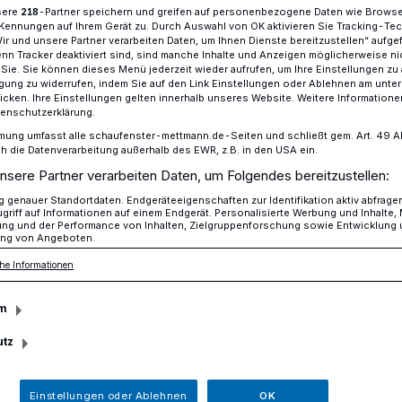
sere
-Partner speichern und greifen auf personenbezogene Daten wie Brows
218
Kennungen auf Ihrem Gerät zu. Durch Auswahl von OK aktivieren Sie Tracking-Te
Wir und unsere Partner verarbeiten Daten, um Ihnen Dienste bereitzustellen“ aufge
n Tracker deaktiviert sind, sind manche Inhalte und Anzeigen möglicherweise ni
r Sie. Sie können dieses Menü jederzeit wieder aufrufen, um Ihre Einstellungen zu
mann hat eine neue Gleichstellungsbeauftragte
ligung zu widerrufen, indem Sie auf den Link Einstellungen oder Ablehnen am unte
icken. Ihre Einstellungen gelten innerhalb unseres Website. Weitere Informationen
tenschutzerklärung.
mung umfasst alle schaufenster-mettmann.de-Seiten und schließt gem. Art. 49 Abs.
die Datenverarbeitung außerhalb des EWR, z.B. in den USA ein.
er ist Mettmanns
nsere Partner verarbeiten Daten, um Folgendes bereitzustellen:
genauer Standortdaten. Endgeräteeigenschaften zur Identifikation aktiv abfrage
griff auf Informationen auf einem Endgerät. Personalisierte Werbung und Inhalte
ung und der Performance von Inhalten, Zielgruppenforschung sowie Entwicklung
ng von Angeboten.
he Informationen
ngsbeauftragte
m
utz
gangener Woche hat Bürgermeisterin
e Gleichstellungsbeauftragte der Stadt
Einstellungen oder Ablehnen
OK