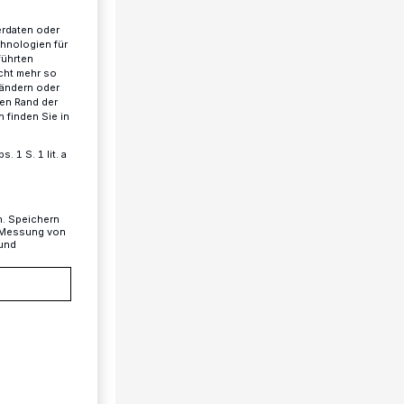
erdaten oder
chnologien für
führten
cht mehr so
 ändern oder
ren Rand der
 finden Sie in
 1 S. 1 lit. a
n. Speichern
, Messung von
 und