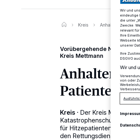
Wir und un
eindeutige 
die unter „
Kreis
Anhaltende Hitze 
Zwecke. Wen
relevant fü
Ihre Einwil
Webseite kl
unserer Da
Vorübergehende Notfallverso
Ihre Zustim
Kreis Mettmann
DSGVO auch 
Anhaltende 
Wir und u
Verwendung 
von oder Zu
Patientena
Werbeleist
Verbesseru
Ausführlic
Kreis
·
Der Kreis Mettmann 
Impressu
Katastrophenschutzes eine 
Datensch
für Hitzepatienten eingeri
den Rettungsdienst zu entla