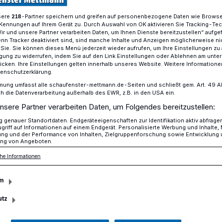
sere
-Partner speichern und greifen auf personenbezogene Daten wie Brows
218
Kennungen auf Ihrem Gerät zu. Durch Auswahl von OK aktivieren Sie Tracking-Te
Wir und unsere Partner verarbeiten Daten, um Ihnen Dienste bereitzustellen“ aufge
erhöht Patientenaufkommen
n Tracker deaktiviert sind, sind manche Inhalte und Anzeigen möglicherweise ni
r Sie. Sie können dieses Menü jederzeit wieder aufrufen, um Ihre Einstellungen zu
ligung zu widerrufen, indem Sie auf den Link Einstellungen oder Ablehnen am unte
icken. Ihre Einstellungen gelten innerhalb unseres Website. Weitere Informationen
tenschutzerklärung.
rgungsstelle entlastet Krankenhäuser im
mung umfasst alle schaufenster-mettmann.de-Seiten und schließt gem. Art. 49 Abs.
die Datenverarbeitung außerhalb des EWR, z.B. in den USA ein.
Hitze erhöht
nsere Partner verarbeiten Daten, um Folgendes bereitzustellen:
genauer Standortdaten. Endgeräteeigenschaften zur Identifikation aktiv abfrage
griff auf Informationen auf einem Endgerät. Personalisierte Werbung und Inhalte
ufkommen
ung und der Performance von Inhalten, Zielgruppenforschung sowie Entwicklung
ng von Angeboten.
he Informationen
hat mit Hilfe des DRK im Rahmen des
m
vorübergehende Notfallversorgungsstelle
utz
chtet, um umliegende Krankenhäuser und
sten.