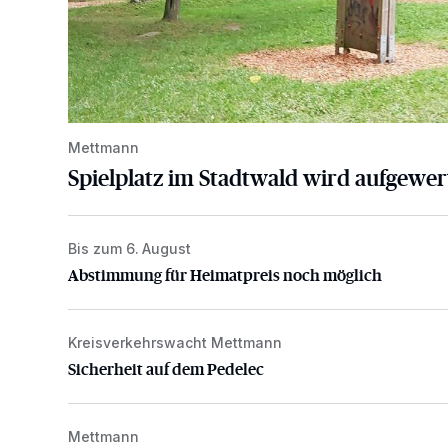
Mettmann
Spielplatz im Stadtwald wird aufgewer
Bis zum 6. August
Abstimmung für Heimatpreis noch möglich
Abstimmung für Heimatpreis noch möglich
Kreisverkehrswacht Mettmann
Sicherheit auf dem Pedelec
Sicherheit auf dem Pedelec
Mettmann
Der Blotschenmarkt kann stattfinden