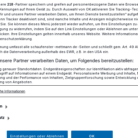
sere
-Partner speichern und greifen auf personenbezogene Daten wie Brows
218
Kennungen auf Ihrem Gerät zu. Durch Auswahl von OK aktivieren Sie Tracking-Te
Wir und unsere Partner verarbeiten Daten, um Ihnen Dienste bereitzustellen“ aufge
n Tracker deaktiviert sind, sind manche Inhalte und Anzeigen möglicherweise ni
amperinnen und Camper auf die Waage
r Sie. Sie können dieses Menü jederzeit wieder aufrufen, um Ihre Einstellungen zu
ligung zu widerrufen, indem Sie auf den Link Einstellungen oder Ablehnen am unte
icken. Ihre Einstellungen gelten innerhalb unseres Website. Weitere Informationen
tenschutzerklärung.
mung umfasst alle schaufenster-mettmann.de-Seiten und schließt gem. Art. 49 Abs.
die Datenverarbeitung außerhalb des EWR, z.B. in den USA ein.
ckt Camperinnen
nsere Partner verarbeiten Daten, um Folgendes bereitzustellen:
genauer Standortdaten. Endgeräteeigenschaften zur Identifikation aktiv abfrage
griff auf Informationen auf einem Endgerät. Personalisierte Werbung und Inhalte
auf die Waage
ung und der Performance von Inhalten, Zielgruppenforschung sowie Entwicklung
ng von Angeboten.
he Informationen
erferien in Nordrhein-Westfalen bietet
m
ttmann wieder eine Wiegeaktion für
utz
d Camper an: Am Samstag, 27. Juni,
 und -freunde ihre Fahrzeuge von 10 bis
arkplatz der Polizeiwache am Adalbert-
Einstellungen oder Ablehnen
OK