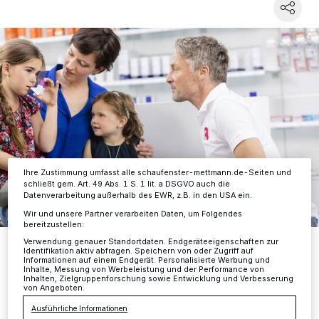
Wir und unsere
-Partner speichern und greifen auf
218
personenbezogene Daten wie Browserdaten oder eindeutige
Kennungen auf Ihrem Gerät zu. Durch Auswahl von OK aktivieren Sie
Tracking-Technologien für die unter „Wir und unsere Partner
verarbeiten Daten, um Ihnen Dienste bereitzustellen“ aufgeführten
Zwecke. Wenn Tracker deaktiviert sind, sind manche Inhalte und
Anzeigen möglicherweise nicht mehr so relevant für Sie. Sie können
dieses Menü jederzeit wieder aufrufen, um Ihre Einstellungen zu
ändern oder Ihre Einwilligung zu widerrufen, indem Sie auf den Link
Einstellungen oder Ablehnen am unteren Rand der Webseite klicken.
Ihre Einstellungen gelten innerhalb unseres Website. Weitere
Informationen finden Sie in unserer Datenschutzerklärung.
Ihre Zustimmung umfasst alle schaufenster-mettmann.de-Seiten und
schließt gem. Art. 49 Abs. 1 S. 1 lit. a DSGVO auch die
Datenverarbeitung außerhalb des EWR, z.B. in den USA ein.
Wir und unsere Partner verarbeiten Daten, um Folgendes
bereitzustellen:
Apotheken beraten persönlich: von Prävention bis zur richtigen
Verwendung genauer Standortdaten. Endgeräteeigenschaften zur
Identifikation aktiv abfragen. Speichern von oder Zugriff auf
Anwendung von Inhalatoren.
Informationen auf einem Endgerät. Personalisierte Werbung und
Foto: ABDA
Inhalte, Messung von Werbeleistung und der Performance von
Inhalten, Zielgruppenforschung sowie Entwicklung und Verbesserung
von Angeboten.
Ausführliche Informationen