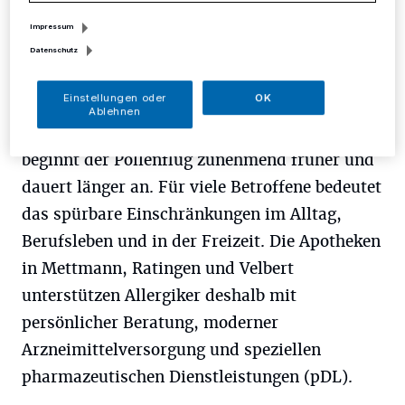
Impressum
N
ach aktuellen Einschätzungen fällt die
Datenschutz
Pollensaison 2026 etwa 15 bis 20
Einstellungen oder
OK
Prozent intensiver aus als in
Ablehnen
durchschnittlichen Jahren. Gleichzeitig
beginnt der Pollenflug zunehmend früher und
dauert länger an. Für viele Betroffene bedeutet
das spürbare Einschränkungen im Alltag,
Berufsleben und in der Freizeit. Die Apotheken
in Mettmann, Ratingen und Velbert
unterstützen Allergiker deshalb mit
persönlicher Beratung, moderner
Arzneimittelversorgung und speziellen
pharmazeutischen Dienstleistungen (pDL).