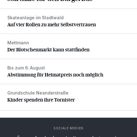
Skateanlage im Stadtwald
Auf vier Rollen zu mehr Selbstvertrauen
Auf vier Rollen zu mehr Selbstvertrauen
Mettmann
Der Blotschenmarkt kann stattfinden
Der Blotschenmarkt kann stattfinden
Bis zum 6. August
Abstimmung für Heimatpreis noch möglich
Abstimmung für Heimatpreis noch möglich
Grundschule Neanderstraße
Kinder spenden ihre Tornister
Kinder spenden ihre Tornister
SOZIALE MEDIEN