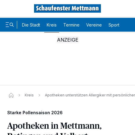
Die Stadt
Kreis
Termine
Vereine
Sport
Karr
Kreis
Apotheken unterstützen Allergiker mit persönlich
Starke Pollensaison 2026
Apotheken in Mettmann,