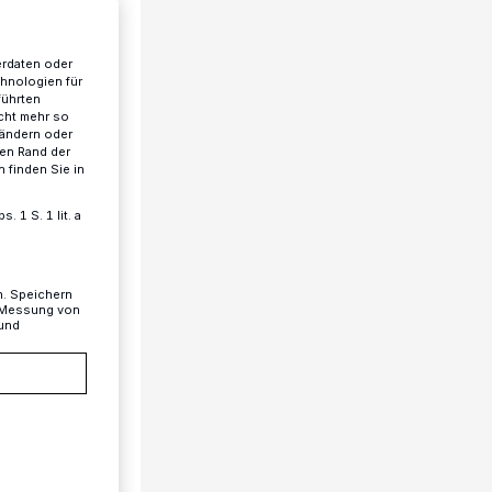
erdaten oder
chnologien für
führten
cht mehr so
 ändern oder
ren Rand der
 finden Sie in
 1 S. 1 lit. a
n. Speichern
, Messung von
 und