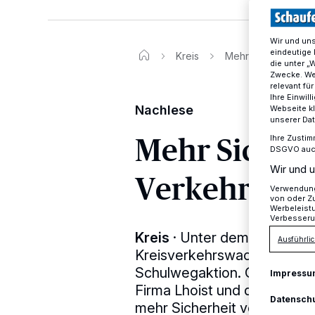
Wir und un
eindeutige 
Kreis
Mehr Sicherheit fü
die unter „
Zwecke. Wen
relevant fü
Ihre Einwil
Nachlese
Webseite kl
unserer Da
Mehr Sicherh
Ihre Zustim
DSGVO auch 
Wir und u
Verkehrstei
Verwendung 
von oder Zu
Werbeleist
Verbesseru
Kreis
·
Unter dem Leitgedank
Ausführlic
Kreisverkehrswacht Mettman
Schulwegaktion. Gemeinsam 
Impressu
Firma Lhoist und der Unfall
Datensch
mehr Sicherheit von Kindern