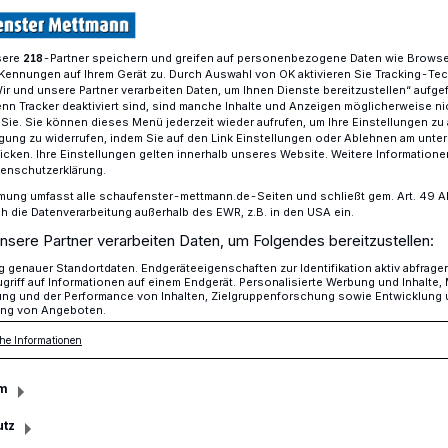
sere
-Partner speichern und greifen auf personenbezogene Daten wie Brows
218
Kennungen auf Ihrem Gerät zu. Durch Auswahl von OK aktivieren Sie Tracking-Te
r kleine Verkehrsteilnehmer
Wir und unsere Partner verarbeiten Daten, um Ihnen Dienste bereitzustellen“ aufge
n Tracker deaktiviert sind, sind manche Inhalte und Anzeigen möglicherweise ni
r Sie. Sie können dieses Menü jederzeit wieder aufrufen, um Ihre Einstellungen zu
ligung zu widerrufen, indem Sie auf den Link Einstellungen oder Ablehnen am unte
icken. Ihre Einstellungen gelten innerhalb unseres Website. Weitere Informationen
tenschutzerklärung.
eit für kleine
mung umfasst alle schaufenster-mettmann.de-Seiten und schließt gem. Art. 49 Abs.
die Datenverarbeitung außerhalb des EWR, z.B. in den USA ein.
nsere Partner verarbeiten Daten, um Folgendes bereitzustellen:
lnehmer
genauer Standortdaten. Endgeräteeigenschaften zur Identifikation aktiv abfrage
griff auf Informationen auf einem Endgerät. Personalisierte Werbung und Inhalte
ung und der Performance von Inhalten, Zielgruppenforschung sowie Entwicklung
ng von Angeboten.
en „Sicher zur Schule“ startet die
he Informationen
n zum achten Mal ihre jährliche
mit ihren langjährigen Partnern, der
m
kasse NRW, setzt sie ihr Engagement für
utz
 im Straßenverkehr fort.