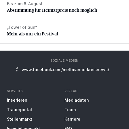
Bis zum 6. August
Abstimmung für Heimatpreis noch möglich
Abstimmung für Heimatpreis noch möglich
„Tower of Sun“
Mehr als nur ein Festival
Mehr als nur ein Festival
SOZIALE MEDIEN
www.facebook.com/mettmannerkreisnews/
SERVICES
VERLAG
Inserieren
Mediadaten
Trauerportal
Team
Stellenmarkt
Karriere
Immobilienmarkt
FAQ