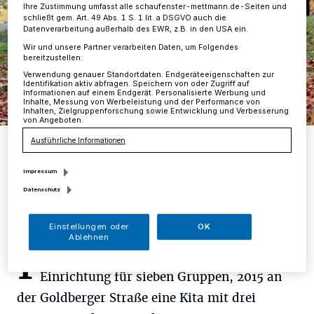
Ihre Zustimmung umfasst alle schaufenster-mettmann.de-Seiten und
schließt gem. Art. 49 Abs. 1 S. 1 lit. a DSGVO auch die
Datenverarbeitung außerhalb des EWR, z.B. in den USA ein.
Wir und unsere Partner verarbeiten Daten, um Folgendes
bereitzustellen:
Verwendung genauer Standortdaten. Endgeräteeigenschaften zur
Identifikation aktiv abfragen. Speichern von oder Zugriff auf
Informationen auf einem Endgerät. Personalisierte Werbung und
Inhalte, Messung von Werbeleistung und der Performance von
Inhalten, Zielgruppenforschung sowie Entwicklung und Verbesserung
von Angeboten.
Kinderbetreuung – ein wichtiges Thema, nicht nur in Zeiten der
Ausführliche Informationen
Pandemi.
Foto: Free-Photos/Pixabay
Impressum
Datenschutz
Einstellungen oder
OK
Ablehnen
I
n der Kirchendelle öffnete 2014 eine neue
Einrichtung für sieben Gruppen, 2015 an
der Goldberger Straße eine Kita mit drei