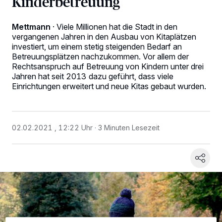
Kinderbetreuung
Mettmann
·
Viele Millionen hat die Stadt in den
vergangenen Jahren in den Ausbau von Kitaplätzen
investiert, um einem stetig steigenden Bedarf an
Betreuungsplätzen nachzukommen. Vor allem der
Rechtsanspruch auf Betreuung von Kindern unter drei
Jahren hat seit 2013 dazu geführt, dass viele
Einrichtungen erweitert und neue Kitas gebaut wurden.
Wir und unsere
-Partner speichern und greifen auf
02.02.2021 , 12:22 Uhr
3 Minuten Lesezeit
218
personenbezogene Daten wie Browserdaten oder eindeutige
Kennungen auf Ihrem Gerät zu. Durch Auswahl von OK aktivieren Sie
Tracking-Technologien für die unter „Wir und unsere Partner
verarbeiten Daten, um Ihnen Dienste bereitzustellen“ aufgeführten
Zwecke. Wenn Tracker deaktiviert sind, sind manche Inhalte und
Anzeigen möglicherweise nicht mehr so relevant für Sie. Sie können
dieses Menü jederzeit wieder aufrufen, um Ihre Einstellungen zu
ändern oder Ihre Einwilligung zu widerrufen, indem Sie auf den Link
Einstellungen oder Ablehnen am unteren Rand der Webseite klicken.
Ihre Einstellungen gelten innerhalb unseres Website. Weitere
Informationen finden Sie in unserer Datenschutzerklärung.