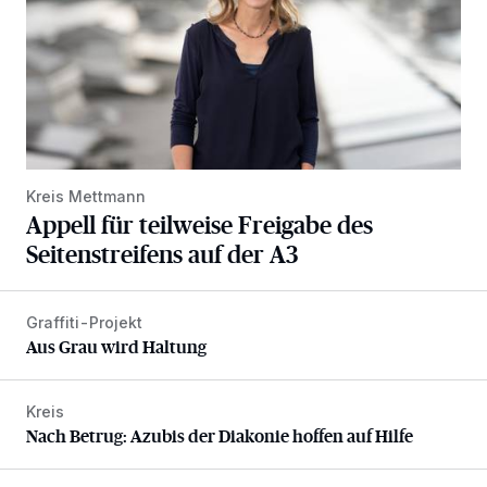
Kreis Mettmann
Appell für teilweise Freigabe des
Seitenstreifens auf der A3
Graffiti-Projekt
Aus Grau wird Haltung
Aus Grau wird Haltung
Kreis
Nach Betrug: Azubis der Diakonie hoffen auf Hilfe
Nach Betrug: Azubis der Diakonie hoffen auf Hilfe