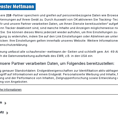
sere
-Partner speichern und greifen auf personenbezogene Daten wie Brows
218
Kennungen auf Ihrem Gerät zu. Durch Auswahl von OK aktivieren Sie Tracking-Te
ch entstehen eine Kita-Anbau und ein Gerätehaus.
Wir und unsere Partner verarbeiten Daten, um Ihnen Dienste bereitzustellen“ aufge
n Tracker deaktiviert sind, sind manche Inhalte und Anzeigen möglicherweise ni
r Sie. Sie können dieses Menü jederzeit wieder aufrufen, um Ihre Einstellungen zu
ligung zu widerrufen, indem Sie auf den Link Einstellungen oder Ablehnen am unte
icken. Ihre Einstellungen gelten innerhalb unseres Website. Weitere Informationen
tenschutzerklärung.
zbach geht‘s voran
mung umfasst alle schaufenster-mettmann.de-Seiten und schließt gem. Art. 49 Abs.
die Datenverarbeitung außerhalb des EWR, z.B. in den USA ein.
nsere Partner verarbeiten Daten, um Folgendes bereitzustellen:
genauer Standortdaten. Endgeräteeigenschaften zur Identifikation aktiv abfrage
ch wurden jüngst zwei wichtige
griff auf Informationen auf einem Endgerät. Personalisierte Werbung und Inhalte
ung und der Performance von Inhalten, Zielgruppenforschung sowie Entwicklung
racht: ein Anbau für die städtische Kita
ng von Angeboten.
örtliche Löschgruppe.
he Informationen
m
utz
sezeit