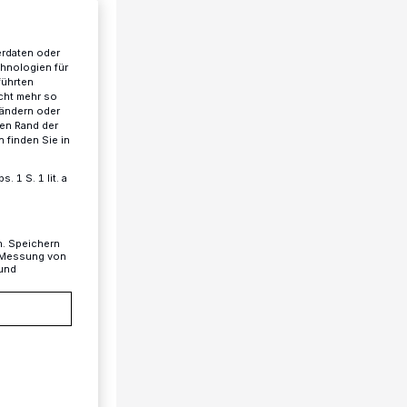
erdaten oder
chnologien für
führten
cht mehr so
 ändern oder
ren Rand der
 finden Sie in
 1 S. 1 lit. a
n. Speichern
, Messung von
 und