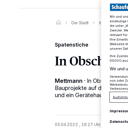
Wir und un
eindeutige 
Die Stadt
In Obschwarzba
die unter „
Zwecke. Wen
relevant fü
Ihre Einwil
Spatenstiche
Webseite kl
unserer Da
In Obschwar
Ihre Zustim
DSGVO auch 
Wir und u
Verwendung 
Mettmann
·
In Obschwarzba
von oder Zu
Werbeleist
Bauprojekte auf den Weg geb
Verbesseru
und ein Gerätehaus für die 
Ausführlic
Impressu
Datensch
05.04.2022 , 16:27 Uhr
2 Minuten Le