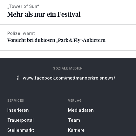
„Tower of Sun“
Mehr als nur ein Festival
Polizei warnt
Vorsicht bei dubiosen „Park & Fly“-Anbietern
Vorsicht bei dubiosen „Park & Fly“-Anbietern
SOZIALE MEDIEN
www.facebook.com/mettmannerkreisnews/
SERVICES
VERLAG
Inserieren
Mediadaten
Trauerportal
Team
Stellenmarkt
Karriere