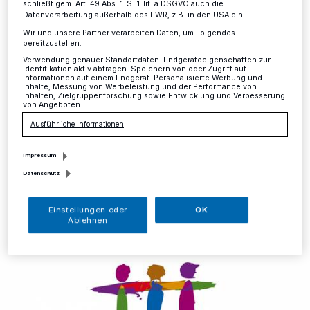
bewerben
schließt gem. Art. 49 Abs. 1 S. 1 lit. a DSGVO auch die
Datenverarbeitung außerhalb des EWR, z.B. in den USA ein.
Wir und unsere Partner verarbeiten Daten, um Folgendes
Mettmann
·
Insgesamt 600.000 Euro stellt die
bereitzustellen:
Landesregierung NRW bis Jahresende bereit, um das
Verwendung genauer Standortdaten. Endgeräteeigenschaften zur
Miteinander von Menschen mit und ohne Behinderung
Identifikation aktiv abfragen. Speichern von oder Zugriff auf
zu stärken. Mit dem Inklusionsscheck werden gute
Informationen auf einem Endgerät. Personalisierte Werbung und
Inhalte, Messung von Werbeleistung und der Performance von
Ideen und Aktivitäten vor Ort mit 2.000 Euro pro
Inhalten, Zielgruppenforschung sowie Entwicklung und Verbesserung
Scheck unterstützt, insgesamt 300 dieser Schecks
von Angeboten.
stehen landesweit zur Verfügung.
Ausführliche Informationen
Impressum
Datenschutz
13.07.2020 , 11:25 Uhr
Eine Minute Lesezeit
Einstellungen oder
OK
Ablehnen