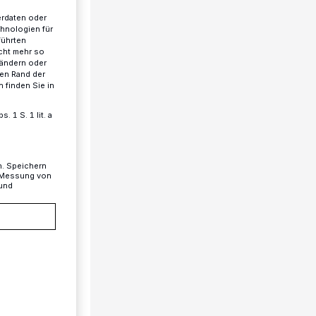
erdaten oder
chnologien für
führten
cht mehr so
 ändern oder
ren Rand der
 finden Sie in
 1 S. 1 lit. a
n. Speichern
, Messung von
 und