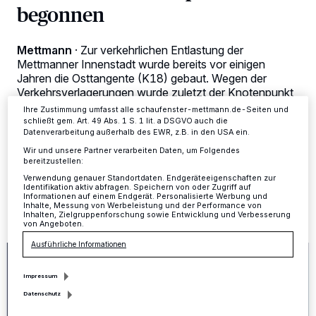
Tracking-Technologien für die unter „Wir und unsere Partner
begonnen
verarbeiten Daten, um Ihnen Dienste bereitzustellen“ aufgeführten
Zwecke. Wenn Tracker deaktiviert sind, sind manche Inhalte und
Anzeigen möglicherweise nicht mehr so relevant für Sie. Sie können
dieses Menü jederzeit wieder aufrufen, um Ihre Einstellungen zu
Mettmann
·
Zur verkehrlichen Entlastung der
ändern oder Ihre Einwilligung zu widerrufen, indem Sie auf den Link
Mettmanner Innenstadt wurde bereits vor einigen
Einstellungen oder Ablehnen am unteren Rand der Webseite klicken.
Jahren die Osttangente (K18) gebaut. Wegen der
Ihre Einstellungen gelten innerhalb unseres Website. Weitere
Verkehrsverlagerungen wurde zuletzt der Knotenpunkt
Informationen finden Sie in unserer Datenschutzerklärung.
Beethovenstraße/Flurstraße in einen Kreisverkehr
Ihre Zustimmung umfasst alle schaufenster-mettmann.de-Seiten und
umgebaut.
schließt gem. Art. 49 Abs. 1 S. 1 lit. a DSGVO auch die
Datenverarbeitung außerhalb des EWR, z.B. in den USA ein.
Wir und unsere Partner verarbeiten Daten, um Folgendes
bereitzustellen:
12.07.2020 , 09:32 Uhr
Eine Minute Lesezeit
Verwendung genauer Standortdaten. Endgeräteeigenschaften zur
Identifikation aktiv abfragen. Speichern von oder Zugriff auf
Informationen auf einem Endgerät. Personalisierte Werbung und
Inhalte, Messung von Werbeleistung und der Performance von
Inhalten, Zielgruppenforschung sowie Entwicklung und Verbesserung
von Angeboten.
Ausführliche Informationen
Impressum
Datenschutz