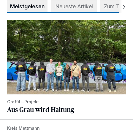
Meistgelesen
Neueste Artikel
Zum Thema
Aus Grau wird Haltung
Graffiti-Projekt
Aus Grau wird Haltung
Kreis Mettmann
Appell für teilweise Freigabe des Seitenstreifens auf der A