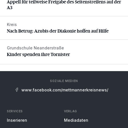
Appell für teilweise Freigabe des Seitenstreifens auf der
A3
Kreis
Nach Betrug: Azubis der Diakonie hoffen auf Hilfe
Nach Betrug: Azubis der Diakonie hoffen auf Hilfe
Grundschule Neanderstraße
Kinder spenden ihre Tornister
Kinder spenden ihre Tornister
SOZIALE MEDIEN
www.facebook.com/mettmannerkreisnews/
SERVICES
VERLAG
Inserieren
Mediadaten