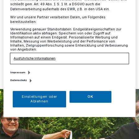
Spezialitäten
schließt gem. Art. 49 Abs. 1 S. 1 lit. a DSGVO auch die
Datenverarbeitung außerhalb des EWR, z.B. in den USA ein.
Mettmann
·
Das Schützenfest fällt flach, aber die
Wir und unsere Partner verarbeiten Daten, um Folgendes
Bruderschaft hat sich einen kleinen Trost ausgedacht
bereitzustellen:
und den Geschmack des Ereignisse in eine Tüte
Verwendung genauer Standortdaten. Endgeräteeigenschaften zur
Identifikation aktiv abfragen. Speichern von oder Zugriff auf
gepackt.
Informationen auf einem Endgerät. Personalisierte Werbung und
Inhalte, Messung von Werbeleistung und der Performance von
Inhalten, Zielgruppenforschung sowie Entwicklung und Verbesserung
von Angeboten.
Ausführliche Informationen
25.06.2021 , 12:53 Uhr
Eine Minute Lesezeit
Impressum
Datenschutz
Einstellungen oder
OK
Ablehnen