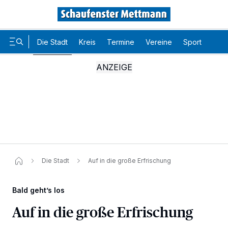
Die Stadt
Kreis
Termine
Vereine
Sport
Karr
Die Stadt
Auf in die große Erfrischung
Bald geht’s los
Auf in die große Erfrischung