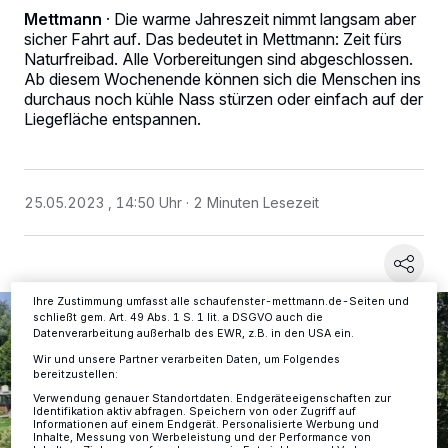
Mettmann
·
Die warme Jahreszeit nimmt langsam aber
sicher Fahrt auf. Das bedeutet in Mettmann: Zeit fürs
Naturfreibad. Alle Vorbereitungen sind abgeschlossen.
Ab diesem Wochenende können sich die Menschen ins
durchaus noch kühle Nass stürzen oder einfach auf der
Wir und unsere
-Partner speichern und greifen auf
218
personenbezogene Daten wie Browserdaten oder eindeutige
Liegefläche entspannen.
Kennungen auf Ihrem Gerät zu. Durch Auswahl von OK aktivieren Sie
Tracking-Technologien für die unter „Wir und unsere Partner
verarbeiten Daten, um Ihnen Dienste bereitzustellen“ aufgeführten
Zwecke. Wenn Tracker deaktiviert sind, sind manche Inhalte und
Anzeigen möglicherweise nicht mehr so relevant für Sie. Sie können
25.05.2023 , 14:50 Uhr
2 Minuten Lesezeit
dieses Menü jederzeit wieder aufrufen, um Ihre Einstellungen zu
ändern oder Ihre Einwilligung zu widerrufen, indem Sie auf den Link
Einstellungen oder Ablehnen am unteren Rand der Webseite klicken.
Ihre Einstellungen gelten innerhalb unseres Website. Weitere
Informationen finden Sie in unserer Datenschutzerklärung.
Ihre Zustimmung umfasst alle schaufenster-mettmann.de-Seiten und
schließt gem. Art. 49 Abs. 1 S. 1 lit. a DSGVO auch die
Datenverarbeitung außerhalb des EWR, z.B. in den USA ein.
Wir und unsere Partner verarbeiten Daten, um Folgendes
bereitzustellen:
Verwendung genauer Standortdaten. Endgeräteeigenschaften zur
Identifikation aktiv abfragen. Speichern von oder Zugriff auf
Informationen auf einem Endgerät. Personalisierte Werbung und
Inhalte, Messung von Werbeleistung und der Performance von