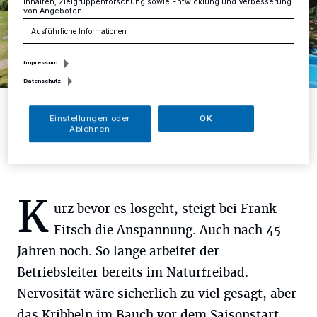
Inhalten, Zielgruppenforschung sowie Entwicklung und Verbesserung
von Angeboten.
Ausführliche Informationen
Impressum
Datenschutz
Am Pfingstwochenende erfolgt der Startschuss im Naturfreibad.
Foto: Stadt Mettmann
Einstellungen oder
OK
Ablehnen
K
urz bevor es losgeht, steigt bei Frank
Fitsch die Anspannung. Auch nach 45
Jahren noch. So lange arbeitet der
Betriebsleiter bereits im Naturfreibad.
Nervosität wäre sicherlich zu viel gesagt, aber
das Kribbeln im Bauch vor dem Saisonstart