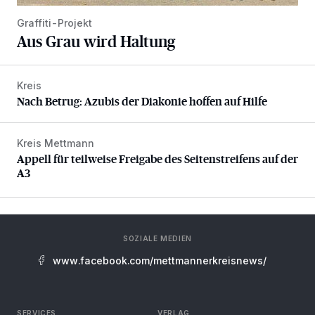
Graffiti-Projekt
Aus Grau wird Haltung
Kreis
Nach Betrug: Azubis der Diakonie hoffen auf Hilfe
Nach Betrug: Azubis der Diakonie hoffen auf Hilfe
Kreis Mettmann
Appell für teilweise Freigabe des Seitenstreifens auf der A
Appell für teilweise Freigabe des Seitenstreifens auf der
A3
SOZIALE MEDIEN
www.facebook.com/mettmannerkreisnews/
SERVICES
VERLAG