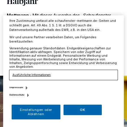
Halbjahr
Einstellungen oder Ablehnen am unteren Rand der Webseite klicken.
Ihre Einstellungen gelten innerhalb unseres Website. Weitere
Informationen finden Sie in unserer Datenschutzerklärung.
Mettmann
·
Mit dieser Ausgabe des „Schaufenster
Mettmann“ wird ein neuer Abfuhrplan für Restmüll und
Ihre Zustimmung umfasst alle schaufenster-mettmann.de-Seiten und
schließt gem. Art. 49 Abs. 1 S. 1 lit. a DSGVO auch die
Altpapier für die Zeit ab Juli 2023 verteilt.
Datenverarbeitung außerhalb des EWR, z.B. in den USA ein.
Wir und unsere Partner verarbeiten Daten, um Folgendes
bereitzustellen:
Verwendung genauer Standortdaten. Endgeräteeigenschaften zur
19.05.2023 , 14:42 Uhr
Eine Minute Lesezeit
Identifikation aktiv abfragen. Speichern von oder Zugriff auf
Informationen auf einem Endgerät. Personalisierte Werbung und
Inhalte, Messung von Werbeleistung und der Performance von
Inhalten, Zielgruppenforschung sowie Entwicklung und Verbesserung
von Angeboten.
Ausführliche Informationen
Impressum
Datenschutz
Einstellungen oder
OK
Ablehnen