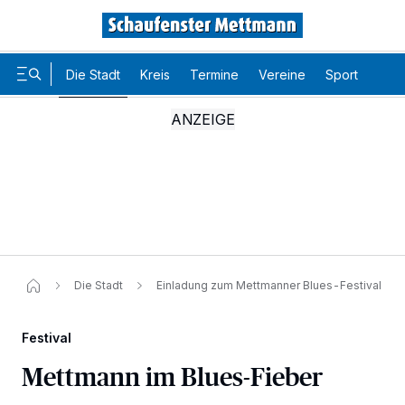
Die Stadt
Kreis
Termine
Vereine
Sport
Karr
Die Stadt
Einladung zum Mettmanner Blues-Festival
Festival
Mettmann im Blues-Fieber