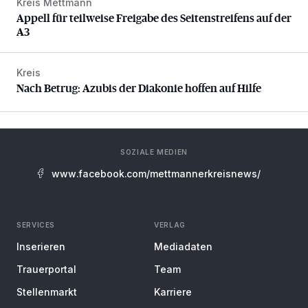
Kreis Mettmann
Appell für teilweise Freigabe des Seitenstreifens auf der A
Appell für teilweise Freigabe des Seitenstreifens auf der
A3
Kreis
Nach Betrug: Azubis der Diakonie hoffen auf Hilfe
Nach Betrug: Azubis der Diakonie hoffen auf Hilfe
SOZIALE MEDIEN
www.facebook.com/mettmannerkreisnews/
SERVICES
VERLAG
Inserieren
Mediadaten
Trauerportal
Team
Stellenmarkt
Karriere