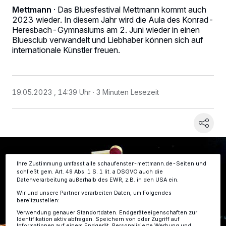
Mettmann
·
Das Bluesfestival Mettmann kommt auch
2023 wieder. In diesem Jahr wird die Aula des Konrad-
Heresbach-Gymnasiums am 2. Juni wieder in einen
Bluesclub verwandelt und Liebhaber können sich auf
internationale Künstler freuen.
Wir und unsere
-Partner speichern und greifen auf
218
personenbezogene Daten wie Browserdaten oder eindeutige
Kennungen auf Ihrem Gerät zu. Durch Auswahl von OK aktivieren Sie
Tracking-Technologien für die unter „Wir und unsere Partner
19.05.2023 , 14:39 Uhr
3 Minuten Lesezeit
verarbeiten Daten, um Ihnen Dienste bereitzustellen“ aufgeführten
Zwecke. Wenn Tracker deaktiviert sind, sind manche Inhalte und
Anzeigen möglicherweise nicht mehr so relevant für Sie. Sie können
dieses Menü jederzeit wieder aufrufen, um Ihre Einstellungen zu
ändern oder Ihre Einwilligung zu widerrufen, indem Sie auf den Link
Einstellungen oder Ablehnen am unteren Rand der Webseite klicken.
Ihre Einstellungen gelten innerhalb unseres Website. Weitere
Informationen finden Sie in unserer Datenschutzerklärung.
Ihre Zustimmung umfasst alle schaufenster-mettmann.de-Seiten und
schließt gem. Art. 49 Abs. 1 S. 1 lit. a DSGVO auch die
Datenverarbeitung außerhalb des EWR, z.B. in den USA ein.
Wir und unsere Partner verarbeiten Daten, um Folgendes
bereitzustellen:
Verwendung genauer Standortdaten. Endgeräteeigenschaften zur
Identifikation aktiv abfragen. Speichern von oder Zugriff auf
Informationen auf einem Endgerät. Personalisierte Werbung und