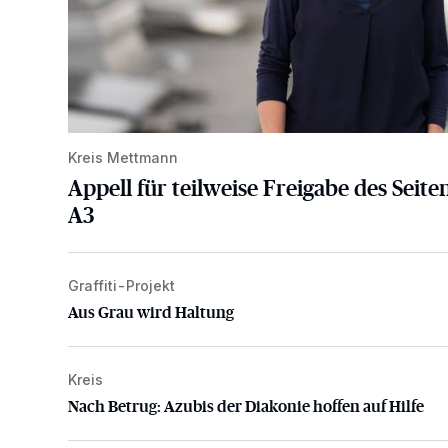
Kreis Mettmann
Appell für teilweise Freigabe des Seite
A3
Graffiti-Projekt
Aus Grau wird Haltung
Aus Grau wird Haltung
Kreis
Nach Betrug: Azubis der Diakonie hoffen auf Hilfe
Nach Betrug: Azubis der Diakonie hoffen auf Hilfe