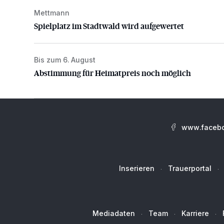
Mettmann
Spielplatz im Stadtwald wird aufgewertet
Spielplatz im Stadtwald wird aufgewertet
Bis zum 6. August
Abstimmung für Heimatpreis noch möglich
Abstimmung für Heimatpreis noch möglich
www.facebo
Inserieren
Trauerportal
Mediadaten
Team
Karriere