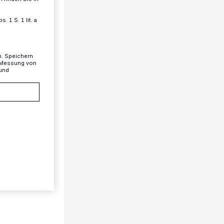
 1 S. 1 lit. a
n. Speichern
, Messung von
 und