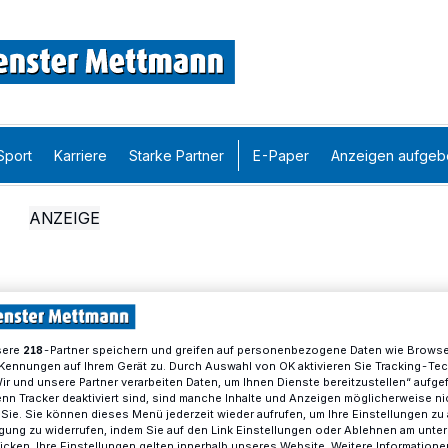
Sport
Karriere
Starke Partner
E-Paper
Anzeigen aufgeb
sere
-Partner speichern und greifen auf personenbezogene Daten wie Brows
218
Kennungen auf Ihrem Gerät zu. Durch Auswahl von OK aktivieren Sie Tracking-Te
Wir und unsere Partner verarbeiten Daten, um Ihnen Dienste bereitzustellen“ aufge
n Tracker deaktiviert sind, sind manche Inhalte und Anzeigen möglicherweise ni
r Sie. Sie können dieses Menü jederzeit wieder aufrufen, um Ihre Einstellungen zu
ligung zu widerrufen, indem Sie auf den Link Einstellungen oder Ablehnen am unte
icken. Ihre Einstellungen gelten innerhalb unseres Website. Weitere Informationen