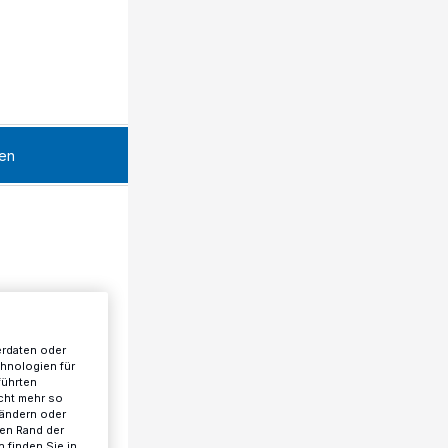
en
erdaten oder
chnologien für
führten
cht mehr so
 ändern oder
ren Rand der
 finden Sie in