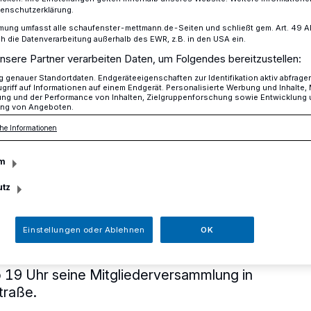
tenschutzerklärung.
mung umfasst alle schaufenster-mettmann.de-Seiten und schließt gem. Art. 49 Abs.
die Datenverarbeitung außerhalb des EWR, z.B. in den USA ein.
ammlung des CDU Stadtverbandes am 20. November
nsere Partner verarbeiten Daten, um Folgendes bereitzustellen:
genauer Standortdaten. Endgeräteeigenschaften zur Identifikation aktiv abfrage
griff auf Informationen auf einem Endgerät. Personalisierte Werbung und Inhalte
ung und der Performance von Inhalten, Zielgruppenforschung sowie Entwicklung
ng von Angeboten.
ersammlung des
he Informationen
rbandes am 20.
m
utz
Einstellungen oder Ablehnen
OK
verband Mettmann veranstaltet am
 19 Uhr seine Mitgliederversammlung in
straße.