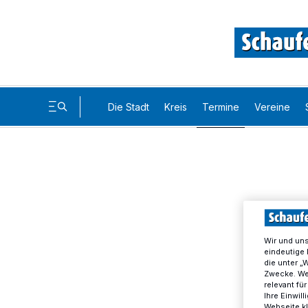
Die Stadt
Kreis
Termine
Vereine
Wir und un
eindeutige 
die unter „
Zwecke. Wen
relevant fü
Ihre Einwil
Webseite kl