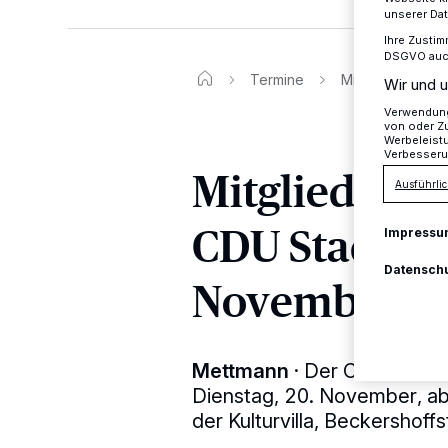
unserer Da
Ihre Zustim
DSGVO auch 
Termine
Mitgliedervers
Wir und u
Verwendung 
von oder Zu
Werbeleist
Verbesseru
Mitgliederv
Ausführlic
CDU Stadtve
Impressu
Datensch
November
Mettmann
·
Der CDU-Stadt
Dienstag, 20. November, ab
der Kulturvilla, Beckershoff