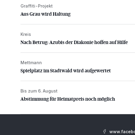
Graffiti-Projekt
Aus Grau wird Haltung
Aus Grau wird Haltung
Kreis
Nach Betrug: Azubis der Diakonie hoffen auf Hilfe
Nach Betrug: Azubis der Diakonie hoffen auf Hilfe
Mettmann
Spielplatz im Stadtwald wird aufgewertet
Spielplatz im Stadtwald wird aufgewertet
Bis zum 6. August
Abstimmung für Heimatpreis noch möglich
Abstimmung für Heimatpreis noch möglich
www.facebo