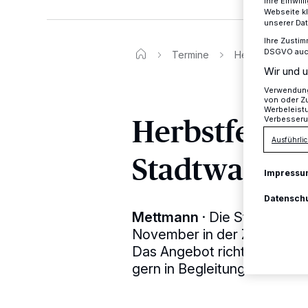
Ihre Einwil
Webseite kl
unserer Da
Ihre Zustim
DSGVO auch 
Termine
Herbstfeuer bei
Wir und u
Verwendung 
von oder Zu
Werbeleist
Herbstfeuer 
Verbesseru
Ausführlic
Stadtwaldki
Impressu
Datensch
Mettmann
·
Die Stadtwaldk
November in der Zeit von 1
Das Angebot richtet sich a
gern in Begleitung eines 