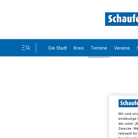
Die Stadt
Kreis
Termine
Vereine
Wir und un
eindeutige 
die unter „
Zwecke. Wen
relevant fü