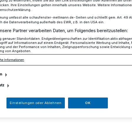
ligung zu widerrufen, indem Sie auf den Link Einstellungen oder Ablehnen am unte
icken. Ihre Einstellungen gelten innerhalb unseres Website. Weitere Informationen
tenschutzerklärung.
mung umfasst alle schaufenster-mettmann.de-Seiten und schließt gem. Art. 49 Abs.
die Datenverarbeitung außerhalb des EWR, z.B. in den USA ein.
 den Stadtwaldkids
nsere Partner verarbeiten Daten, um Folgendes bereitzustellen:
genauer Standortdaten. Endgeräteeigenschaften zur Identifikation aktiv abfrage
griff auf Informationen auf einem Endgerät. Personalisierte Werbung und Inhalte
ung und der Performance von Inhalten, Zielgruppenforschung sowie Entwicklung
bei den
ng von Angeboten.
he Informationen
ds
m
utz
ids machen es sich am Samstag, 17.
6 bis 19 Uhr am Herbstfeuer gemütlich.
Einstellungen oder Ablehnen
OK
n Kinder ab sechs Jahre, Jüngere können
Erwachsenen dazukommen.