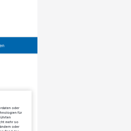
en
erdaten oder
chnologien für
führten
cht mehr so
 ändern oder