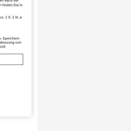
ren Rand der
 finden Sie in
 1 S. 1 lit. a
n. Speichern
, Messung von
 und