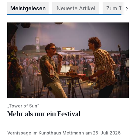
Meistgelesen
Neueste Artikel
Zum Thema
Mehr als nur ein Festival
„Tower of Sun“
Mehr als nur ein Festival
Vernissage im Kunsthaus Mettmann am 25. Juli 2026
Zwischen Farben und Begegnungen