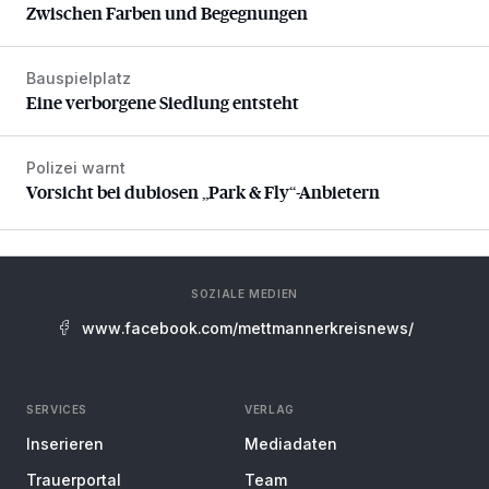
Zwischen Farben und Begegnungen
Bauspielplatz
Eine verborgene Siedlung entsteht
Eine verborgene Siedlung entsteht
Polizei warnt
Vorsicht bei dubiosen „Park & Fly“-Anbietern
Vorsicht bei dubiosen „Park & Fly“-Anbietern
SOZIALE MEDIEN
www.facebook.com/mettmannerkreisnews/
SERVICES
VERLAG
Inserieren
Mediadaten
Trauerportal
Team