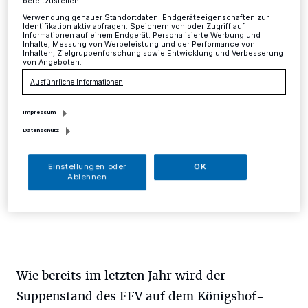
bereitzustellen:
Dezember
Verwendung genauer Standortdaten. Endgeräteeigenschaften zur
Identifikation aktiv abfragen. Speichern von oder Zugriff auf
Informationen auf einem Endgerät. Personalisierte Werbung und
Inhalte, Messung von Werbeleistung und der Performance von
Mettmann
·
Der Förderverein der Freiwilligen
Inhalten, Zielgruppenforschung sowie Entwicklung und Verbesserung
Feuerwehr und Jugendfeuerwehr Mettmann e.V. wird
von Angeboten.
am Sonntag, 2. Dezember ab 12.30 Uhr, wieder
Ausführliche Informationen
deftige Erbsensuppe verkaufen.
Impressum
Datenschutz
16.11.2018 , 10:00 Uhr
Eine Minute Lesezeit
Einstellungen oder
OK
Ablehnen
Wie bereits im letzten Jahr wird der
Suppenstand des FFV auf dem Königshof-