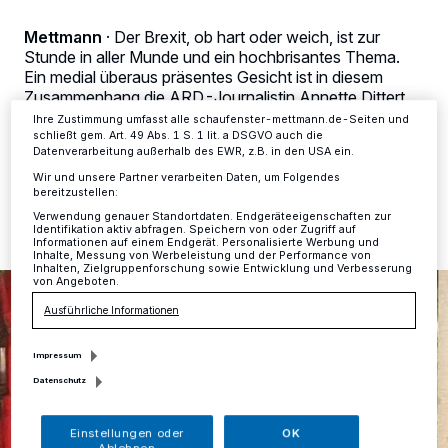
Anzeigen möglicherweise nicht mehr so relevant für Sie. Sie können
dieses Menü jederzeit wieder aufrufen, um Ihre Einstellungen zu
Mettmann
·
Der Brexit, ob hart oder weich, ist zur
ändern oder Ihre Einwilligung zu widerrufen, indem Sie auf den Link
Stunde in aller Munde und ein hochbrisantes Thema.
Einstellungen oder Ablehnen am unteren Rand der Webseite klicken.
Ein medial überaus präsentes Gesicht ist in diesem
Ihre Einstellungen gelten innerhalb unseres Website. Weitere
Zusammenhang die ARD-Journalistin Annette Dittert.
Informationen finden Sie in unserer Datenschutzerklärung.
Ihre Zustimmung umfasst alle schaufenster-mettmann.de-Seiten und
schließt gem. Art. 49 Abs. 1 S. 1 lit. a DSGVO auch die
Datenverarbeitung außerhalb des EWR, z.B. in den USA ein.
Wir und unsere Partner verarbeiten Daten, um Folgendes
19.11.2018 , 12:05 Uhr
Eine Minute Lesezeit
bereitzustellen:
Verwendung genauer Standortdaten. Endgeräteeigenschaften zur
Identifikation aktiv abfragen. Speichern von oder Zugriff auf
Informationen auf einem Endgerät. Personalisierte Werbung und
Inhalte, Messung von Werbeleistung und der Performance von
Inhalten, Zielgruppenforschung sowie Entwicklung und Verbesserung
von Angeboten.
Ausführliche Informationen
Impressum
Datenschutz
Einstellungen oder
OK