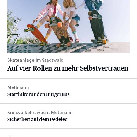
Skateanlage im Stadtwald
Auf vier Rollen zu mehr Selbstvertrauen
Mettmann
Starthilfe für den BürgerBus
Starthilfe für den BürgerBus
Kreisverkehrswacht Mettmann
Sicherheit auf dem Pedelec
Sicherheit auf dem Pedelec