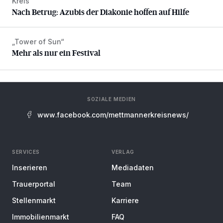
Kreis
Nach Betrug: Azubis der Diakonie hoffen auf Hilfe
Nach Betrug: Azubis der Diakonie hoffen auf Hilfe
„Tower of Sun“
Mehr als nur ein Festival
Mehr als nur ein Festival
SOZIALE MEDIEN
www.facebook.com/mettmannerkreisnews/
SERVICES
VERLAG
Inserieren
Mediadaten
Trauerportal
Team
Stellenmarkt
Karriere
Immobilienmarkt
FAQ