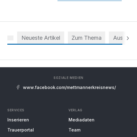
Neueste Artikel
Zum Thema
Aus dem 
SOZIALE MEDIEN
www.facebook.com/mettmannerkreisnews/
SERVICES
VERLAG
Inserieren
Mediadaten
Trauerportal
Team