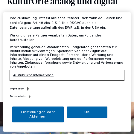
KulturOrte analog und digital
Einstellungen oder Ablehnen am unteren Rand der Webseite klicken.
Ihre Einstellungen gelten innerhalb unseres Website. Weitere
Informationen finden Sie in unserer Datenschutzerklärung.
Kreis
·
Das Projekt KulturScouts startet ins neue
Ihre Zustimmung umfasst alle schaufenster-mettmann.de-Seiten und
Schuljahr. Aufgrund der Corona-Pandemie und ihren
schließt gem. Art. 49 Abs. 1 S. 1 lit. a DSGVO auch die
Auswirkungen auf das kulturelle Miteinander wurde die
Datenverarbeitung außerhalb des EWR, z.B. in den USA ein.
sechste Auflage des Projekts entspre-chend
Wir und unsere Partner verarbeiten Daten, um Folgendes
angepasst.
bereitzustellen:
Verwendung genauer Standortdaten. Endgeräteeigenschaften zur
Identifikation aktiv abfragen. Speichern von oder Zugriff auf
Informationen auf einem Endgerät. Personalisierte Werbung und
Inhalte, Messung von Werbeleistung und der Performance von
Inhalten, Zielgruppenforschung sowie Entwicklung und Verbesserung
24.09.2020 , 11:53 Uhr
Eine Minute Lesezeit
von Angeboten.
Ausführliche Informationen
Impressum
Datenschutz
Einstellungen oder
OK
Ablehnen