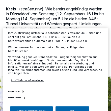
Zwecke. Wenn Tracker deaktiviert sind, sind manche Inhalte und
Anzeigen möglicherweise nicht mehr so relevant für Sie. Sie können
Kreis
·
(straßen.nrw). Wie bereits angekündigt werden
dieses Menü jederzeit wieder aufrufen, um Ihre Einstellungen zu
in Düsseldorf von Samstag (12. September) 16 Uhr bis
ändern oder Ihre Einwilligung zu widerrufen, indem Sie auf den Link
Montag (14. September) um 5 Uhr die beiden A46-
Einstellungen oder Ablehnen am unteren Rand der Webseite klicken.
Ihre Einstellungen gelten innerhalb unseres Website. Weitere
Tunnel Universität und Wersten gesperrt. Umleitungen
Informationen finden Sie in unserer Datenschutzerklärung.
für den Verkehr sind mit dem Roten Punkt
ausgeschildert.
Ihre Zustimmung umfasst alle schaufenster-mettmann.de-Seiten und
schließt gem. Art. 49 Abs. 1 S. 1 lit. a DSGVO auch die
Datenverarbeitung außerhalb des EWR, z.B. in den USA ein.
Wir und unsere Partner verarbeiten Daten, um Folgendes
bereitzustellen:
10.09.2020 , 07:29 Uhr
Eine Minute Lesezeit
Verwendung genauer Standortdaten. Endgeräteeigenschaften zur
Identifikation aktiv abfragen. Speichern von oder Zugriff auf
Informationen auf einem Endgerät. Personalisierte Werbung und
Inhalte, Messung von Werbeleistung und der Performance von
Inhalten, Zielgruppenforschung sowie Entwicklung und Verbesserung
von Angeboten.
Ausführliche Informationen
Impressum
Datenschutz
Einstellungen oder
OK