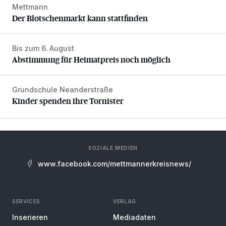
Mettmann
Der Blotschenmarkt kann stattfinden
Der Blotschenmarkt kann stattfinden
Bis zum 6. August
Abstimmung für Heimatpreis noch möglich
Abstimmung für Heimatpreis noch möglich
Grundschule Neanderstraße
Kinder spenden ihre Tornister
Kinder spenden ihre Tornister
SOZIALE MEDIEN
www.facebook.com/mettmannerkreisnews/
SERVICES
VERLAG
Inserieren
Mediadaten