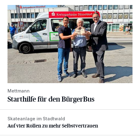
Starthilfe für den BürgerBus
Mettmann
Starthilfe für den BürgerBus
Skateanlage im Stadtwald
Auf vier Rollen zu mehr Selbstvertrauen
Auf vier Rollen zu mehr Selbstvertrauen