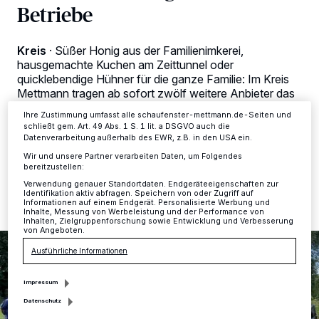
Betriebe
Tracking-Technologien für die unter „Wir und unsere Partner
verarbeiten Daten, um Ihnen Dienste bereitzustellen“ aufgeführten
Zwecke. Wenn Tracker deaktiviert sind, sind manche Inhalte und
Anzeigen möglicherweise nicht mehr so relevant für Sie. Sie können
Kreis
·
Süßer Honig aus der Familienimkerei,
dieses Menü jederzeit wieder aufrufen, um Ihre Einstellungen zu
hausgemachte Kuchen am Zeittunnel oder
ändern oder Ihre Einwilligung zu widerrufen, indem Sie auf den Link
Einstellungen oder Ablehnen am unteren Rand der Webseite klicken.
quicklebendige Hühner für die ganze Familie: Im Kreis
Ihre Einstellungen gelten innerhalb unseres Website. Weitere
Mettmann tragen ab sofort zwölf weitere Anbieter das
Informationen finden Sie in unserer Datenschutzerklärung.
Siegel TYPISCH neanderland.
Ihre Zustimmung umfasst alle schaufenster-mettmann.de-Seiten und
schließt gem. Art. 49 Abs. 1 S. 1 lit. a DSGVO auch die
Datenverarbeitung außerhalb des EWR, z.B. in den USA ein.
Wir und unsere Partner verarbeiten Daten, um Folgendes
10.09.2020 , 15:20 Uhr
2 Minuten Lesezeit
bereitzustellen:
Verwendung genauer Standortdaten. Endgeräteeigenschaften zur
Identifikation aktiv abfragen. Speichern von oder Zugriff auf
Informationen auf einem Endgerät. Personalisierte Werbung und
Inhalte, Messung von Werbeleistung und der Performance von
Inhalten, Zielgruppenforschung sowie Entwicklung und Verbesserung
von Angeboten.
Ausführliche Informationen
Impressum
Datenschutz