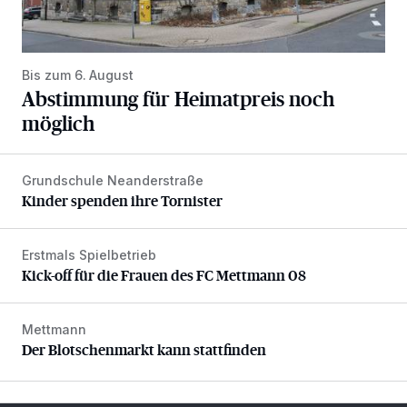
Bis zum 6. August
Abstimmung für Heimatpreis noch
möglich
Grundschule Neanderstraße
Kinder spenden ihre Tornister
Kinder spenden ihre Tornister
Erstmals Spielbetrieb
Kick-off für die Frauen des FC Mettmann 08
Kick-off für die Frauen des FC Mettmann 08
Mettmann
Der Blotschenmarkt kann stattfinden
Der Blotschenmarkt kann stattfinden