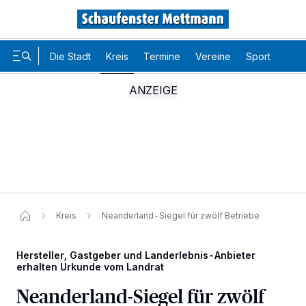
Die Stadt
Kreis
Termine
Vereine
Sport
Karr
Kreis
Neanderland-Siegel für zwölf Betriebe
Hersteller, Gastgeber und Landerlebnis-Anbieter
erhalten Urkunde vom Landrat
Wir und unsere
-Partner speichern und greifen auf
218
Neanderland-Siegel für zwölf
personenbezogene Daten wie Browserdaten oder eindeutige
Kennungen auf Ihrem Gerät zu. Durch Auswahl von OK aktivieren Sie