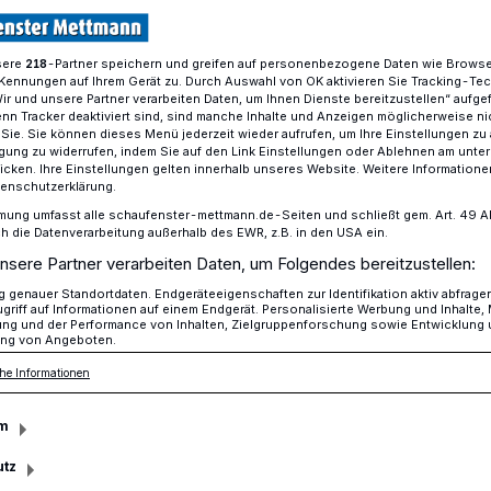
sere
-Partner speichern und greifen auf personenbezogene Daten wie Brows
218
Kennungen auf Ihrem Gerät zu. Durch Auswahl von OK aktivieren Sie Tracking-Te
del plant Aktionen für die Adventszeit
Wir und unsere Partner verarbeiten Daten, um Ihnen Dienste bereitzustellen“ aufge
n Tracker deaktiviert sind, sind manche Inhalte und Anzeigen möglicherweise ni
r Sie. Sie können dieses Menü jederzeit wieder aufrufen, um Ihre Einstellungen zu
ligung zu widerrufen, indem Sie auf den Link Einstellungen oder Ablehnen am unte
icken. Ihre Einstellungen gelten innerhalb unseres Website. Weitere Informationen
tenschutzerklärung.
uf den Advent
mung umfasst alle schaufenster-mettmann.de-Seiten und schließt gem. Art. 49 Abs.
die Datenverarbeitung außerhalb des EWR, z.B. in den USA ein.
nsere Partner verarbeiten Daten, um Folgendes bereitzustellen:
genauer Standortdaten. Endgeräteeigenschaften zur Identifikation aktiv abfrage
 Handel möchte seiner Kundschaft auch
griff auf Informationen auf einem Endgerät. Personalisierte Werbung und Inhalte
ung und der Performance von Inhalten, Zielgruppenforschung sowie Entwicklung
n besonderes Einkaufserlebnis bescheren.
ng von Angeboten.
E freut sich auf tolle, stimmungsvolle
he Informationen
e in Richtung Normalität.
m
utz