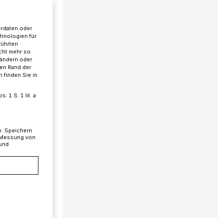
erdaten oder
chnologien für
führten
cht mehr so
 ändern oder
ren Rand der
 finden Sie in
 1 S. 1 lit. a
n. Speichern
, Messung von
 und