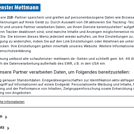
sere
-Partner speichern und greifen auf personenbezogene Daten wie Brows
218
Kennungen auf Ihrem Gerät zu. Durch Auswahl von OK aktivieren Sie Tracking-Te
er als Experten in der digitalen Welt
Wir und unsere Partner verarbeiten Daten, um Ihnen Dienste bereitzustellen“ aufge
n Tracker deaktiviert sind, sind manche Inhalte und Anzeigen möglicherweise ni
r Sie. Sie können dieses Menü jederzeit wieder aufrufen, um Ihre Einstellungen zu
ligung zu widerrufen, indem Sie auf den Link Einstellungen oder Ablehnen am unte
it in Schulen
icken. Ihre Einstellungen gelten innerhalb unseres Website. Weitere Informationen
tenschutzerklärung.
: Schüler als
mung umfasst alle schaufenster-mettmann.de-Seiten und schließt gem. Art. 49 Abs.
die Datenverarbeitung außerhalb des EWR, z.B. in den USA ein.
nsere Partner verarbeiten Daten, um Folgendes bereitzustellen:
der digitalen Welt
genauer Standortdaten. Endgeräteeigenschaften zur Identifikation aktiv abfrage
griff auf Informationen auf einem Endgerät. Personalisierte Werbung und Inhalte
ung und der Performance von Inhalten, Zielgruppenforschung sowie Entwicklung
ng von Angeboten.
it der Landesanstalt für Medien NRW hat
he Informationen
ises Mettmann in den vergangenen
und 20 Lehrer aus zehn weiterführenden
m
scouts ausgebildet.
utz