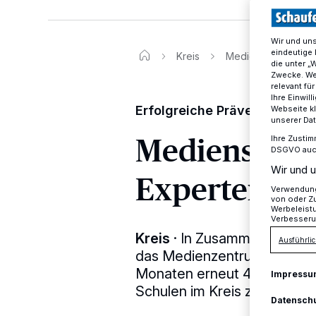
Wir und un
eindeutige 
Kreis
Medienscouts: Schül
die unter „
Zwecke. Wen
relevant fü
Ihre Einwil
Erfolgreiche Präventionsarbe
Webseite kl
unserer Da
Medienscouts
Ihre Zustim
DSGVO auch 
Wir und u
Experten in 
Verwendung 
von oder Zu
Werbeleist
Verbesseru
Kreis
·
In Zusammenarbeit m
Ausführlic
das Medienzentrum des Kre
Monaten erneut 40 Schüler 
Impressu
Schulen im Kreis zu Medien
Datensch