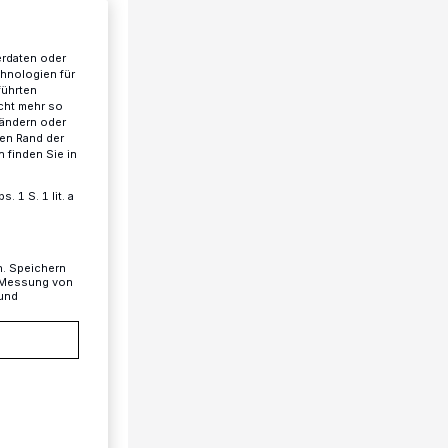
erdaten oder
chnologien für
führten
cht mehr so
 ändern oder
ren Rand der
 finden Sie in
 1 S. 1 lit. a
n. Speichern
, Messung von
 und