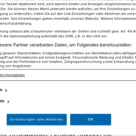
n Tracker deaktiviert sind, sind manche Inhalte und Anzeigen möglicherweise ni
r Sie. Sie können dieses Menü jederzeit wieder aufrufen, um Ihre Einstellungen zu
ligung zu widerrufen, indem Sie auf den Link Einstellungen oder Ablehnen am unte
icken. Ihre Einstellungen gelten innerhalb unseres Website. Weitere Informationen
tenschutzerklärung.
ntnahmestelle (PCR-Teststelle) in Hilden
mung umfasst alle schaufenster-mettmann.de-Seiten und schließt gem. Art. 49 Abs.
die Datenverarbeitung außerhalb des EWR, z.B. in den USA ein.
nsere Partner verarbeiten Daten, um Folgendes bereitzustellen:
genauer Standortdaten. Endgeräteeigenschaften zur Identifikation aktiv abfrage
griff auf Informationen auf einem Endgerät. Personalisierte Werbung und Inhalte
ung und der Performance von Inhalten, Zielgruppenforschung sowie Entwicklung
ng von Angeboten.
mestelle (PCR-
he Informationen
m
n Hilden
utz
Drive-In-Probeentnahmestelle (PCR-
Einstellungen oder Ablehnen
OK
n an der Herderstraße ist extrem hoch und
hr zu bewältigen. Ein neuer Standort mit