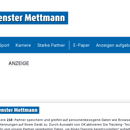
Sport
Karriere
Starke Partner
E-Paper
Anzeigen aufgeb
sere
-Partner speichern und greifen auf personenbezogene Daten wie Brows
218
Kennungen auf Ihrem Gerät zu. Durch Auswahl von OK aktivieren Sie Tracking-Te
Wir und unsere Partner verarbeiten Daten, um Ihnen Dienste bereitzustellen“ aufge