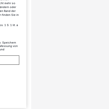
cht mehr so
 ändern oder
ren Rand der
 finden Sie in
 1 S. 1 lit. a
n. Speichern
, Messung von
 und