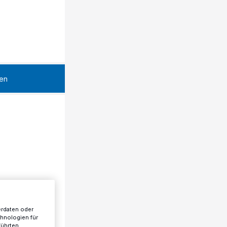
en
erdaten oder
chnologien für
führten