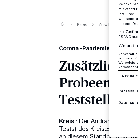
Zwecke. Wen
relevant fü
Ihre Einwil
Webseite kl
unserer Da
Kreis
Zusätzliche Probee
Ihre Zustim
DSGVO auch 
Wir und u
Corona-Pandemie
Verwendung 
von oder Zu
Zusätzliche
Werbeleist
Verbesseru
Probeentnah
Ausführlic
Impressu
Teststelle) i
Datensch
Kreis
·
Der Andrang an der 
Tests) des Kreises in Hilde
an diesem Standort nicht me