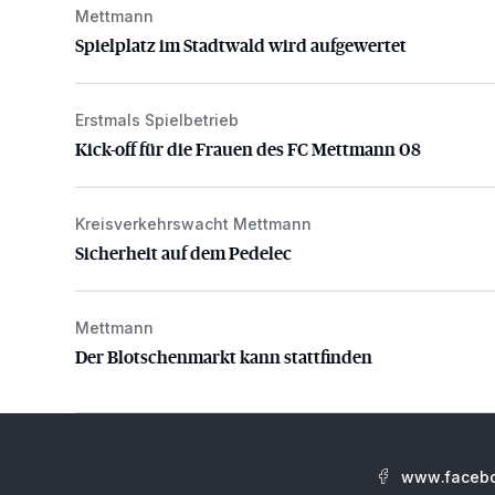
Mettmann
Spielplatz im Stadtwald wird aufgewertet
Spielplatz im Stadtwald wird aufgewertet
Erstmals Spielbetrieb
Kick-off für die Frauen des FC Mettmann 08
Kick-off für die Frauen des FC Mettmann 08
Kreisverkehrswacht Mettmann
Sicherheit auf dem Pedelec
Sicherheit auf dem Pedelec
Mettmann
Der Blotschenmarkt kann stattfinden
Der Blotschenmarkt kann stattfinden
www.facebo