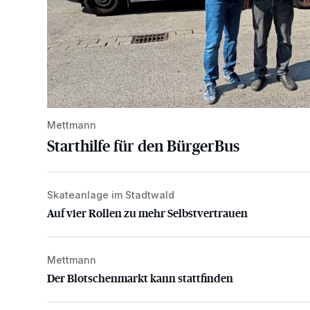
Mettmann
Starthilfe für den BürgerBus
Skateanlage im Stadtwald
Auf vier Rollen zu mehr Selbstvertrauen
Auf vier Rollen zu mehr Selbstvertrauen
Mettmann
Der Blotschenmarkt kann stattfinden
Der Blotschenmarkt kann stattfinden