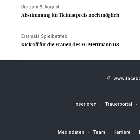
Bis zum 6. August
Abstimmung für Heimatpreis noch möglich
Abstimmung für Heimatpreis noch möglich
Erstmals Spielbetrieb
Kick-off für die Frauen des FC Mettmann 08
Kick-off für die Frauen des FC Mettmann 08
www.facebo
Inserieren
Trauerportal
Mediadaten
Team
Karriere