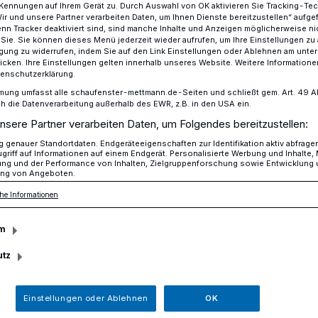
Kennungen auf Ihrem Gerät zu. Durch Auswahl von OK aktivieren Sie Tracking-Te
Wir und unsere Partner verarbeiten Daten, um Ihnen Dienste bereitzustellen“ aufge
n Tracker deaktiviert sind, sind manche Inhalte und Anzeigen möglicherweise ni
r Sie. Sie können dieses Menü jederzeit wieder aufrufen, um Ihre Einstellungen zu
ligung zu widerrufen, indem Sie auf den Link Einstellungen oder Ablehnen am unte
ehörde gibt Einblick in die Biotopvielfalt
icken. Ihre Einstellungen gelten innerhalb unseres Website. Weitere Informationen
tenschutzerklärung.
mung umfasst alle schaufenster-mettmann.de-Seiten und schließt gem. Art. 49 Abs.
die Datenverarbeitung außerhalb des EWR, z.B. in den USA ein.
chutzgebiet Düsselauen
nsere Partner verarbeiten Daten, um Folgendes bereitzustellen:
rschutzbehörde
genauer Standortdaten. Endgeräteeigenschaften zur Identifikation aktiv abfrage
griff auf Informationen auf einem Endgerät. Personalisierte Werbung und Inhalte
ung und der Performance von Inhalten, Zielgruppenforschung sowie Entwicklung
ng von Angeboten.
 in die
he Informationen
t
m
utz
utzbehörde des Kreises Mettmann lädt am
em herbstlichen Spaziergang durch das
Einstellungen oder Ablehnen
OK
en bei Gödinghoven in Erkrath ein.