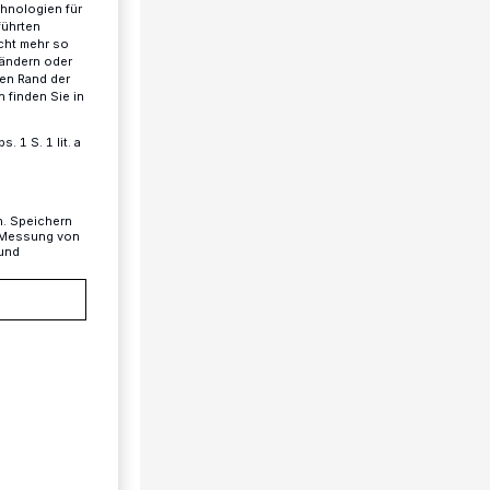
chnologien für
führten
cht mehr so
 ändern oder
ren Rand der
 finden Sie in
 1 S. 1 lit. a
n. Speichern
, Messung von
 und