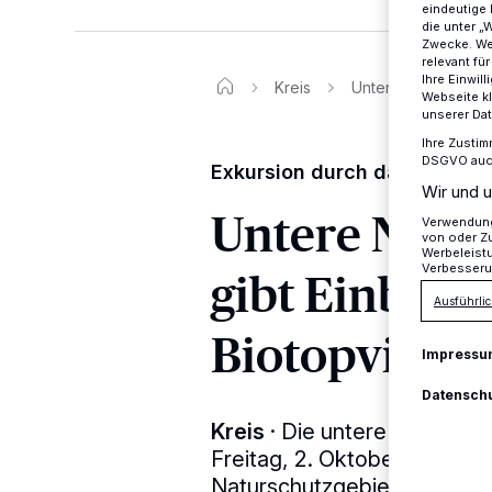
eindeutige 
die unter „
Zwecke. Wen
relevant fü
Ihre Einwil
Kreis
Untere Naturschutzb
Webseite kl
unserer Da
Ihre Zustim
DSGVO auch 
Exkursion durch das Naturs
Wir und u
Untere Natu
Verwendung 
von oder Zu
Werbeleist
Verbesseru
gibt Einblick
Ausführlic
Biotopvielfal
Impressu
Datensch
Kreis
·
Die untere Natursch
Freitag, 2. Oktober, zu ein
Naturschutzgebiet Düsselau