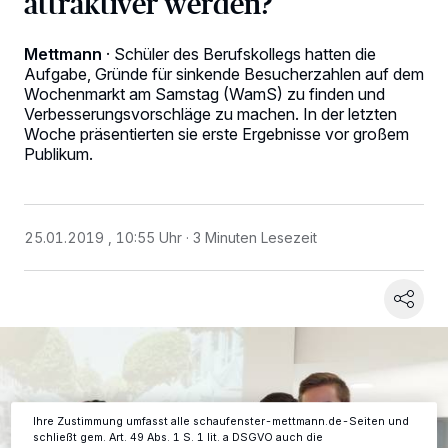
attraktiver werden?
Mettmann
·
Schüler des Berufskollegs hatten die
Aufgabe, Gründe für sinkende Besucherzahlen auf dem
Wochenmarkt am Samstag (WamS) zu finden und
Verbesserungsvorschläge zu machen. In der letzten
Woche präsentierten sie erste Ergebnisse vor großem
Publikum.
Wir und unsere
-Partner speichern und greifen auf
218
25.01.2019 , 10:55 Uhr
3 Minuten Lesezeit
personenbezogene Daten wie Browserdaten oder eindeutige
Kennungen auf Ihrem Gerät zu. Durch Auswahl von OK aktivieren Sie
Tracking-Technologien für die unter „Wir und unsere Partner
verarbeiten Daten, um Ihnen Dienste bereitzustellen“ aufgeführten
Zwecke. Wenn Tracker deaktiviert sind, sind manche Inhalte und
Anzeigen möglicherweise nicht mehr so relevant für Sie. Sie können
dieses Menü jederzeit wieder aufrufen, um Ihre Einstellungen zu
ändern oder Ihre Einwilligung zu widerrufen, indem Sie auf den Link
Einstellungen oder Ablehnen am unteren Rand der Webseite klicken.
Ihre Einstellungen gelten innerhalb unseres Website. Weitere
Informationen finden Sie in unserer Datenschutzerklärung.
Ihre Zustimmung umfasst alle schaufenster-mettmann.de-Seiten und
schließt gem. Art. 49 Abs. 1 S. 1 lit. a DSGVO auch die