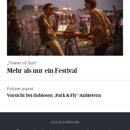
„Tower of Sun“
Mehr als nur ein Festival
Polizei warnt
Vorsicht bei dubiosen „Park & Fly“-Anbietern
Vorsicht bei dubiosen „Park & Fly“-Anbietern
SOZIALE MEDIEN