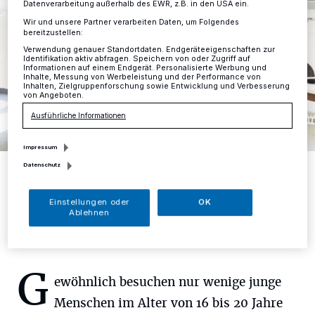
Datenverarbeitung außerhalb des EWR, z.B. in den USA ein.
Wir und unsere Partner verarbeiten Daten, um Folgendes
bereitzustellen:
Verwendung genauer Standortdaten. Endgeräteeigenschaften zur
Identifikation aktiv abfragen. Speichern von oder Zugriff auf
Informationen auf einem Endgerät. Personalisierte Werbung und
Inhalte, Messung von Werbeleistung und der Performance von
Inhalten, Zielgruppenforschung sowie Entwicklung und Verbesserung
von Angeboten.
Ausführliche Informationen
Impressum
Vier der beteiligten Schüler des Berufskollegs Neandertal: Doan
Datenschutz
Asci, Laura Alina Neumann, Daniel Reuys und Lars Haake.
Foto: RG
Einstellungen oder
OK
Ablehnen
G
ewöhnlich besuchen nur wenige junge
Menschen im Alter von 16 bis 20 Jahre