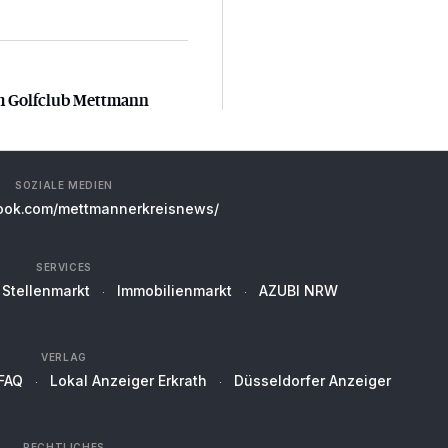
m Golfclub Mettmann
m Golfclub Mettmann
SOZIALE MEDIEN
ok.com/mettmannerkreisnews/
SERVICES
Stellenmarkt
Immobilienmarkt
AZUBI NRW
VERLAG
FAQ
Lokal Anzeiger Erkrath
Düsseldorfer Anzeiger
RECHTLICHES