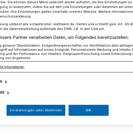
r Sie. Sie können dieses Menü jederzeit wieder aufrufen, um Ihre Einstellungen zu
ligung zu widerrufen, indem Sie auf den Link Einstellungen oder Ablehnen am unte
icken. Ihre Einstellungen gelten innerhalb unseres Website. Weitere Informationen
tenschutzerklärung.
entiert Top-Acts zum ''Anstoß-Zwo-Neunzehn''
mung umfasst alle schaufenster-mettmann.de-Seiten und schließt gem. Art. 49 Abs.
die Datenverarbeitung außerhalb des EWR, z.B. in den USA ein.
nsere Partner verarbeiten Daten, um Folgendes bereitzustellen:
genauer Standortdaten. Endgeräteeigenschaften zur Identifikation aktiv abfrage
griff auf Informationen auf einem Endgerät. Personalisierte Werbung und Inhalte
sentiert Top-Acts
ung und der Performance von Inhalten, Zielgruppenforschung sowie Entwicklung
ng von Angeboten.
ß-Zwo-Neunzehn''
he Informationen
m
utz
e ME lädt am Samstag, 2. Februar, ab 19
um "Anstoß Zwo-Neunzehn" ins
Königshof 17-19 ein. Zum fünfjährigen
Einstellungen oder Ablehnen
OK
he holt Stage ME wieder einige Top-Acts