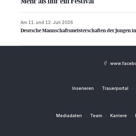
Mehr als nur ein Festival
Am 11. und 12. Juli 2026
Deutsche Mannschaftsmeisterschaften der Jungen i
Deutsche Mannschaftsmeisterschaften der Jungen i
www.facebo
Inserieren
Trauerportal
Mediadaten
Team
Karriere