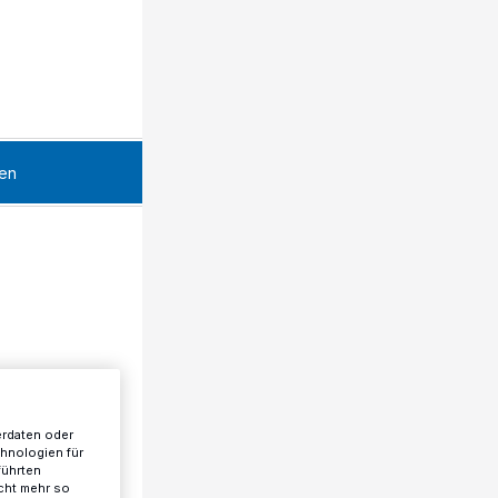
en
erdaten oder
chnologien für
führten
cht mehr so