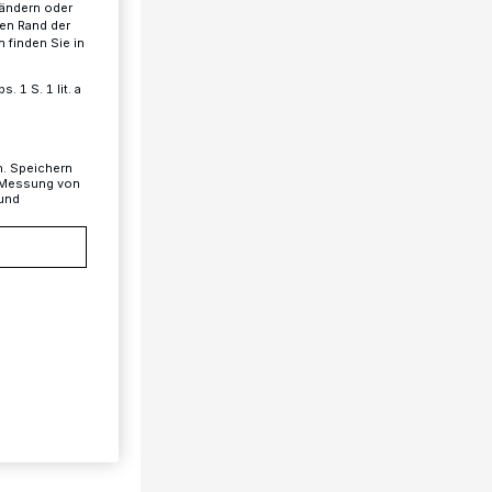
 ändern oder
ren Rand der
 finden Sie in
 1 S. 1 lit. a
n. Speichern
, Messung von
 und