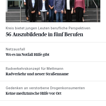
Kreis bietet jungen Leuten berufliche Perspektiven
56 Auszubildende in fünf Berufen
Netzausfall
Wo es im Notfall Hilfe gibt
Wo es im Notfall Hilfe gibt
Radverkehrskonzept für Mettmann
Radverkehr und neuer Straßenname
Radverkehr und neuer Straßenname
Gedenken an verstorbene Drogenkonsumenten
Keine medizinische Hilfe vor Ort
Keine medizinische Hilfe vor Ort