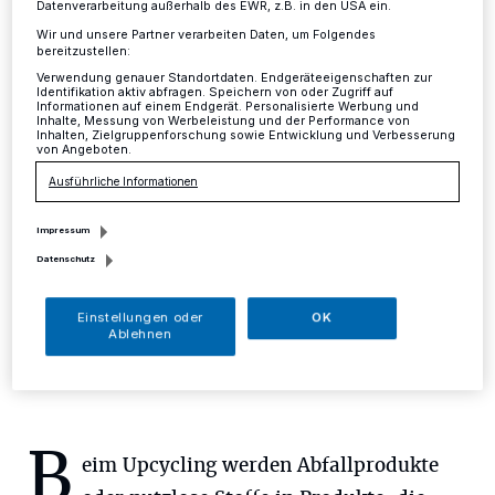
Datenverarbeitung außerhalb des EWR, z.B. in den USA ein.
Jahr
Wir und unsere Partner verarbeiten Daten, um Folgendes
bereitzustellen:
Mettmann
·
Die Stadtwaldkids stellen am Samstag, 12.
Verwendung genauer Standortdaten. Endgeräteeigenschaften zur
Identifikation aktiv abfragen. Speichern von oder Zugriff auf
Januar, von 10 bis 13 Uhr "nachhaltige"
Informationen auf einem Endgerät. Personalisierte Werbung und
Sparschweinchen für das neue Jahr her. Die Kinder
Inhalte, Messung von Werbeleistung und der Performance von
Inhalten, Zielgruppenforschung sowie Entwicklung und Verbesserung
werden die Sparschweinchen aus Plastikflaschen
von Angeboten.
"upcyclen".
Ausführliche Informationen
Impressum
09.01.2019 , 14:33 Uhr
Eine Minute Lesezeit
Datenschutz
Einstellungen oder
OK
Ablehnen
B
eim Upcycling werden Abfallprodukte