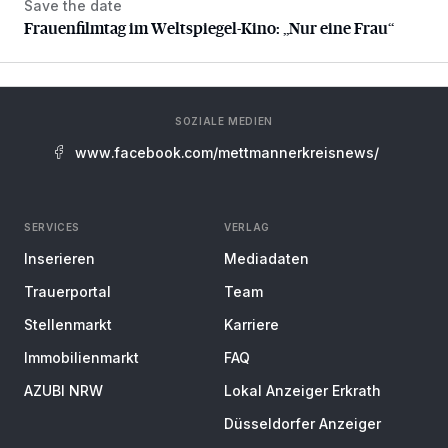
Save the date
Frauenfilmtag im Weltspiegel-Kino: „Nur eine Frau“
Frauenfilmtag im Weltspiegel-Kino: „Nur eine Frau“
SOZIALE MEDIEN
www.facebook.com/mettmannerkreisnews/
SERVICES
VERLAG
Inserieren
Mediadaten
Trauerportal
Team
Stellenmarkt
Karriere
Immobilienmarkt
FAQ
AZUBI NRW
Lokal Anzeiger Erkrath
Düsseldorfer Anzeiger