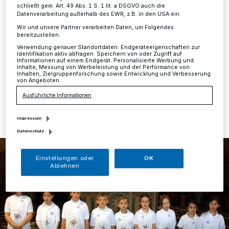
schließt gem. Art. 49 Abs. 1 S. 1 lit. a DSGVO auch die
Datenverarbeitung außerhalb des EWR, z.B. in den USA ein.
Mettmann
·
Mit Beginn des neuen Jahres startet auch
wieder ein neuer Kinderchorkurs für Mädchen und
Wir und unsere Partner verarbeiten Daten, um Folgendes
bereitzustellen:
Jungen an St. Lambertus. Die erste Probe findet am
Verwendung genauer Standortdaten. Endgeräteeigenschaften zur
Donnerstag, 17. Januar, statt.
Identifikation aktiv abfragen. Speichern von oder Zugriff auf
Informationen auf einem Endgerät. Personalisierte Werbung und
Inhalte, Messung von Werbeleistung und der Performance von
Inhalten, Zielgruppenforschung sowie Entwicklung und Verbesserung
von Angeboten.
09.01.2019 , 15:05 Uhr
Eine Minute Lesezeit
Ausführliche Informationen
Impressum
Datenschutz
Einstellungen oder
OK
Ablehnen