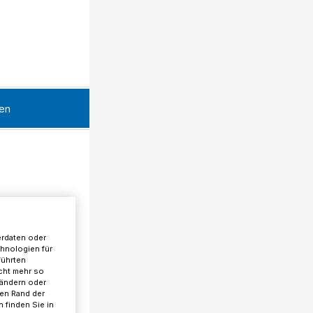
en
erdaten oder
chnologien für
führten
cht mehr so
 ändern oder
ren Rand der
 finden Sie in