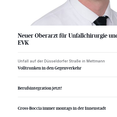
Neuer Oberarzt für Unfallchirurgie u
EVK
Unfall auf der Düsseldorfer Straße in Mettmann
Volltrunken in den Gegenverkehr
Volltrunken in den Gegenverkehr
Berufsintegration jetzt!
Berufsintegration jetzt!
Cross-Boccia immer montags in der Innenstadt
Cross-Boccia immer montags in der Innenstadt