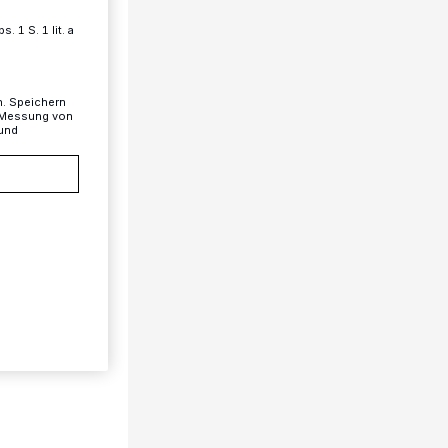
 1 S. 1 lit. a
n. Speichern
, Messung von
 und