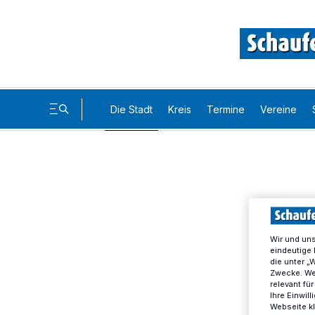
Die Stadt
Kreis
Termine
Vereine
Wir und un
eindeutige 
die unter „
Zwecke. Wen
relevant fü
Ihre Einwil
Webseite kl