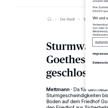
unserer Da
Ihre Zustim
DSGVO auch 
Wir und u
Die Stadt
Sturmwarnung: 
Verwendung 
von oder Zu
Werbeleist
Verbesseru
Sturmwarnun
Ausführlic
Goethestraße
Impressu
Datensch
geschlossen
Mettmann
·
Da für den heut
Sturmgeschwindigkeiten bis
Boden auf dem Friedhof Goe
den Friedhof aus Sicherheit