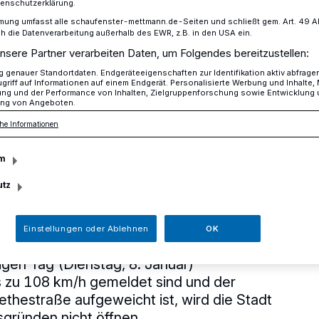
tenschutzerklärung.
mung umfasst alle schaufenster-mettmann.de-Seiten und schließt gem. Art. 49 Abs.
die Datenverarbeitung außerhalb des EWR, z.B. in den USA ein.
nsere Partner verarbeiten Daten, um Folgendes bereitzustellen:
Friedhof Goethestraße bleibt heute geschlossen
genauer Standortdaten. Endgeräteeigenschaften zur Identifikation aktiv abfrage
griff auf Informationen auf einem Endgerät. Personalisierte Werbung und Inhalte
ung und der Performance von Inhalten, Zielgruppenforschung sowie Entwicklung
ng von Angeboten.
g: Friedhof
he Informationen
 bleibt heute
m
utz
Einstellungen oder Ablehnen
OK
igen Tag (Dienstag, 8. Januar)
 zu 108 km/h gemeldet sind und der
thestraße aufgeweicht ist, wird die Stadt
sgründen nicht öffnen.