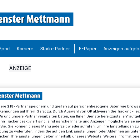
Sport
Karriere
Starke Partner
E-Paper
Anzeigen aufgeb
sere
-Partner speichern und greifen auf personenbezogene Daten wie Brows
218
Kennungen auf Ihrem Gerät zu. Durch Auswahl von OK aktivieren Sie Tracking-Te
Wir und unsere Partner verarbeiten Daten, um Ihnen Dienste bereitzustellen“ aufge
n Tracker deaktiviert sind, sind manche Inhalte und Anzeigen möglicherweise ni
r Sie. Sie können dieses Menü jederzeit wieder aufrufen, um Ihre Einstellungen zu
ligung zu widerrufen, indem Sie auf den Link Einstellungen oder Ablehnen am unte
icken. Ihre Einstellungen gelten innerhalb unseres Website. Weitere Informationen