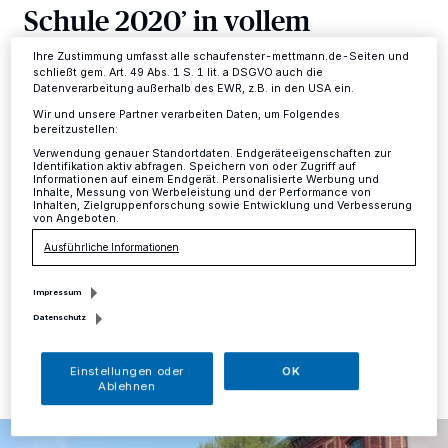
Schule 2020’ in vollem
Ihre Einstellungen gelten innerhalb unseres Website. Weitere
Informationen finden Sie in unserer Datenschutzerklärung.
Umfang“
Ihre Zustimmung umfasst alle schaufenster-mettmann.de-Seiten und
schließt gem. Art. 49 Abs. 1 S. 1 lit. a DSGVO auch die
Datenverarbeitung außerhalb des EWR, z.B. in den USA ein.
Mettmann
·
In einem Presseartikel der Rheinischen
Wir und unsere Partner verarbeiten Daten, um Folgendes
Post stand am Mittwoch, 4. September, dass die Stadt
bereitzustellen:
Mettmann Fördermittel aus dem Programm „Gute
Verwendung genauer Standortdaten. Endgeräteeigenschaften zur
Schule 2020“ des Landes NRW noch nicht einmal zur
Identifikation aktiv abfragen. Speichern von oder Zugriff auf
Informationen auf einem Endgerät. Personalisierte Werbung und
Hälfte abgerufen habe. „Das ist nicht richtig. Im
Inhalte, Messung von Werbeleistung und der Performance von
Gegenteil. Wir werden die Fördermittel in vollem
Inhalten, Zielgruppenforschung sowie Entwicklung und Verbesserung
von Angeboten.
Umfang nutzen“, sagt Mettmanns Kämmerin Veronika
Traumann.
Ausführliche Informationen
Impressum
Datenschutz
05.09.2019 , 09:18 Uhr
Eine Minute Lesezeit
Einstellungen oder
OK
Ablehnen