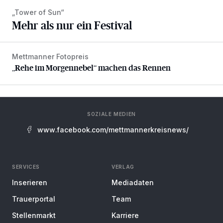
„Tower of Sun“
Mehr als nur ein Festival
Mettmanner Fotopreis
„Rehe im Morgennebel“ machen das Rennen
„Rehe im Morgennebel“ machen das Rennen
SOZIALE MEDIEN
www.facebook.com/mettmannerkreisnews/
SERVICES
VERLAG
Inserieren
Mediadaten
Trauerportal
Team
Stellenmarkt
Karriere