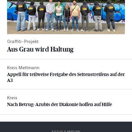
Graffiti-Projekt
Aus Grau wird Haltung
Kreis Mettmann
Appell für teilweise Freigabe des Seitenstreifens auf der A
Appell für teilweise Freigabe des Seitenstreifens auf der
A3
Kreis
Nach Betrug: Azubis der Diakonie hoffen auf Hilfe
Nach Betrug: Azubis der Diakonie hoffen auf Hilfe
SOZIALE MEDIEN