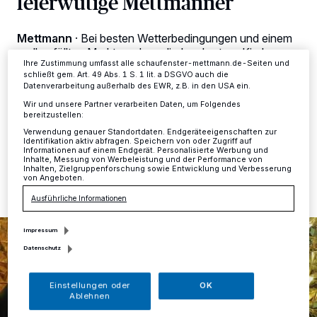
feierwütige Mettmanner
ändern oder Ihre Einwilligung zu widerrufen, indem Sie auf den Link
Einstellungen oder Ablehnen am unteren Rand der Webseite klicken.
Ihre Einstellungen gelten innerhalb unseres Website. Weitere
Mettmann
·
Bei besten Wetterbedingungen und einem
Informationen finden Sie in unserer Datenschutzerklärung.
prall gefüllten Markt rund um die Lambertus-Kirche
Ihre Zustimmung umfasst alle schaufenster-mettmann.de-Seiten und
wurde das 43. Mettmanner Heimatfest am
schließt gem. Art. 49 Abs. 1 S. 1 lit. a DSGVO auch die
Freitagabend durch Bürgermeister Thomas Dinkelmann
Datenverarbeitung außerhalb des EWR, z.B. in den USA ein.
feierlich eröffnet.
Wir und unsere Partner verarbeiten Daten, um Folgendes
bereitzustellen:
Verwendung genauer Standortdaten. Endgeräteeigenschaften zur
Identifikation aktiv abfragen. Speichern von oder Zugriff auf
Informationen auf einem Endgerät. Personalisierte Werbung und
02.09.2019 , 09:00 Uhr
Eine Minute Lesezeit
Inhalte, Messung von Werbeleistung und der Performance von
Inhalten, Zielgruppenforschung sowie Entwicklung und Verbesserung
von Angeboten.
Ausführliche Informationen
Impressum
Datenschutz
Einstellungen oder
OK
Ablehnen